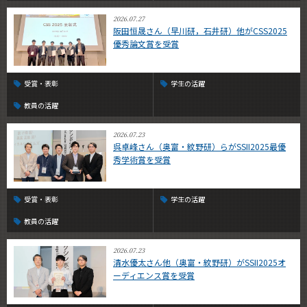
2026.07.27
阪田恒晟さん（早川研，石井研）他がCSS2025
優秀論文賞を受賞
受賞・表彰
学生の活躍
教員の活躍
2026.07.23
呉卓峰さん（奥富・紋野研）らがSSII2025最優
秀学術賞を受賞
受賞・表彰
学生の活躍
教員の活躍
2026.07.23
清水優太さん他（奥富・紋野研）がSSII2025オ
ーディエンス賞を受賞