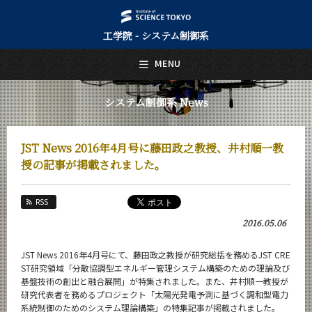
工学院 - システム制御系
日本語
English
MENU
トップページ
Top Page
システム制御系 News
システム制御系について
About Us
JST News 2016年4月号に藤田政之教授、井村順一教
教育
授の記事が掲載されました。
Education
教員・研究室
RSS
Faculty and Laboratories
2016.05.06
未来
Future
JST News 2016年4月号にて、藤田政之教授が研究総括を務めるJST CRE
ST研究領域「分散協調型エネルギー管理システム構築のための理論及び
入学案内
基盤技術の創出と融合展開」が特集されました。また、井村順一教授が
Admissions
研究代表者を務めるプロジェクト「太陽光発電予測に基づく調和型電力
系統制御のためのシステム理論構築」の特集記事が掲載されました。
システム制御系 News