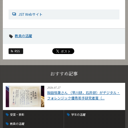
News
JST Webサイト
News 一覧
カテゴリ別
教員の活躍
課程別
月別
RSS
イベントカレンダー
Event Calendar
おすすめ記事
2026.07.27
サイト構成
阪田恒晟さん （早川研，石井研）がデジタル・
フォレンジック優秀若手研究者賞（...
学内向け情報
受賞・表彰
学生の活躍
CLOSE
教員の活躍