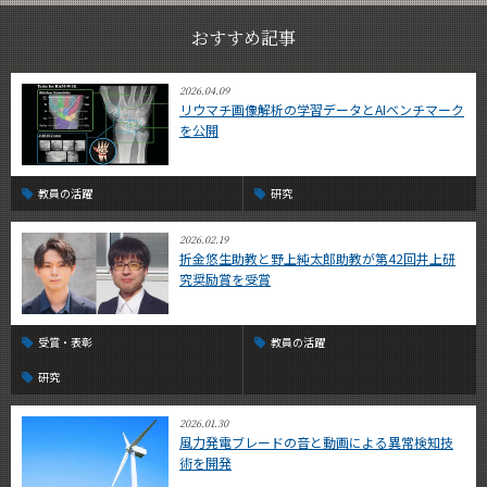
おすすめ記事
2026.04.09
リウマチ画像解析の学習データとAIベンチマーク
を公開
教員の活躍
研究
2026.02.19
折金悠生助教と野上純太郎助教が第42回井上研
究奨励賞を受賞
受賞・表彰
教員の活躍
研究
2026.01.30
風力発電ブレードの音と動画による異常検知技
術を開発