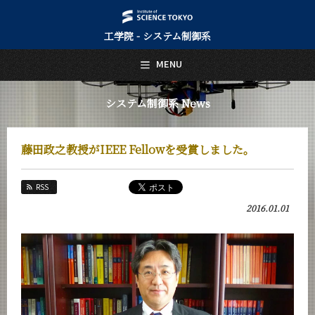
工学院 - システム制御系
日本語
English
MENU
トップページ
Top Page
システム制御系 News
システム制御系について
About Us
藤田政之教授がIEEE Fellowを受賞しました。
教育
Education
RSS
教員・研究室
2016.01.01
Faculty and Laboratories
未来
Future
入学案内
Admissions
システム制御系 News