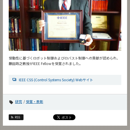
News
News 一覧
カテゴリ別
課程別
月別
受動性に基づくロボット制御およびロバスト制御への貢献が認められ、
イベントカレンダー
Event Calendar
藤田政之教授がIEEE Fellowを受賞されました。
IEEE CSS (Control Systems Society) Webサイト
サイト構成
研究
受賞・表彰
学内向け情報
RSS
CLOSE