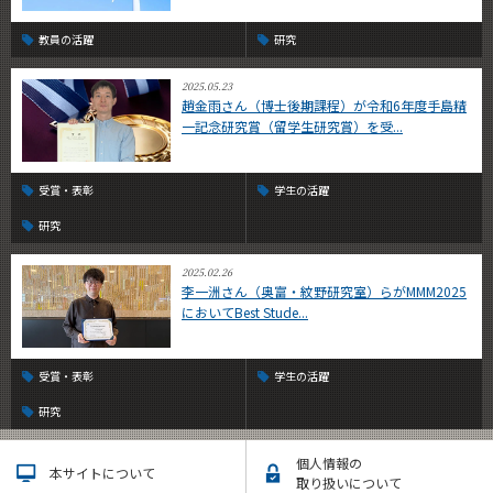
教員の活躍
研究
2025.05.23
趙金雨さん（博士後期課程）が令和6年度手島精
一記念研究賞（留学生研究賞）を受...
受賞・表彰
学生の活躍
研究
2025.02.26
李一洲さん（奥富・紋野研究室）らがMMM2025
においてBest Stude...
受賞・表彰
学生の活躍
研究
個人情報の
本サイトについて
取り扱いについて