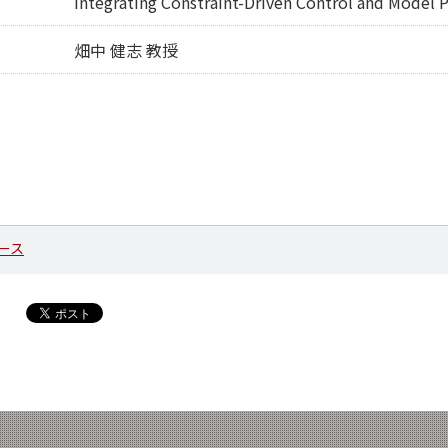
Integrating Constraint-Driven Control and Model P
畑中 健志 教授
ース