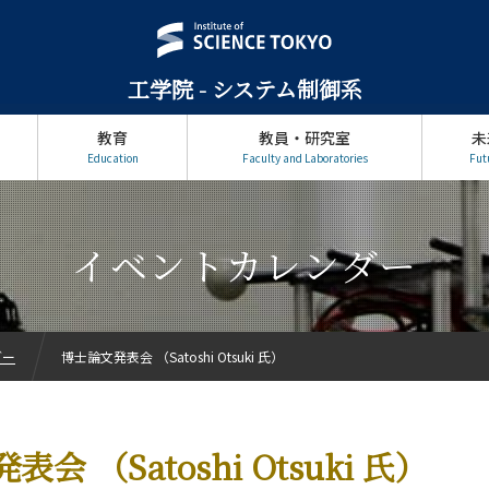
工学院 - システム制御系
教育
教員・研究室
未
Education
Faculty and Laboratories
Fut
イベントカレンダー
ダー
博士論文発表会 （Satoshi Otsuki 氏）
会 （Satoshi Otsuki 氏）