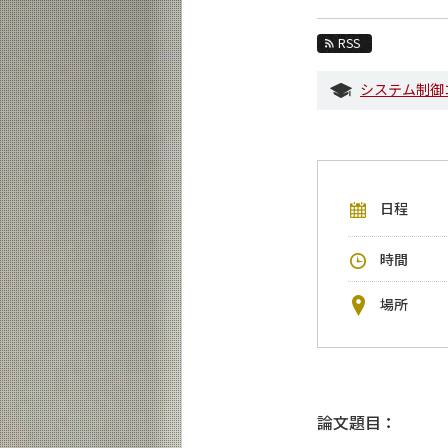
教育
RSS
教員・研究室
システム制御
未来
入学案内
システム制御系 News
日程
イベントカレンダー
今後のイベント
時間
今後の課程別イベント
場所
年別アーカイブ
論文題目：