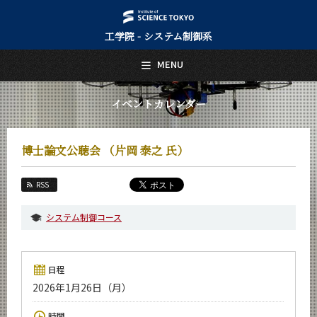
工学院 - システム制御系
日本語
English
MENU
トップページ
Top Page
イベントカレンダー
システム制御系について
About Us
博士論文公聴会 （片岡 泰之 氏）
教育
Education
RSS
教員・研究室
Faculty and Laboratories
システム制御コース
未来
Future
日程
入学案内
2026年1月26日（月）
Admissions
システム制御系 News
時間