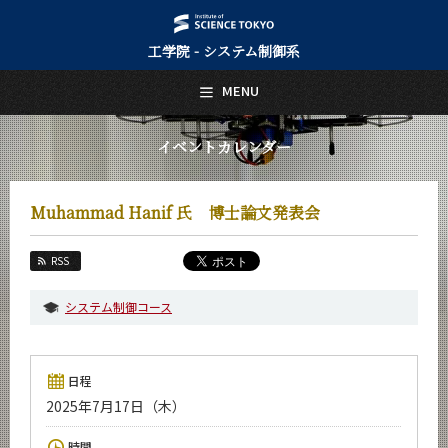
工学院 - システム制御系
日本語
English
MENU
トップページ
Top Page
イベントカレンダー
システム制御系について
About Us
Muhammad Hanif 氏 博士論文発表会
教育
Education
RSS
教員・研究室
Faculty and Laboratories
システム制御コース
未来
Future
日程
入学案内
2025年7月17日（木）
Admissions
システム制御系 News
時間