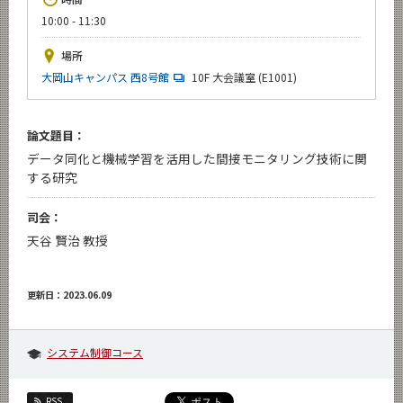
News
10:00 - 11:30
イベントカレンダー
場所
Event Calendar
大岡山キャンパス 西8号館
10F 大会議室 (E1001)
今後のイベント
今後の課程別イベント
論文題目：
データ同化と機械学習を活用した間接モニタリング技術に関
年別アーカイブ
する研究
司会：
天谷 賢治 教授
サイト構成
学内向け情報
更新日：2023.06.09
CLOSE
システム制御コース
RSS