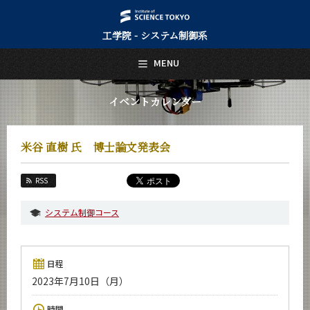
工学院 - システム制御系
日本語
English
MENU
トップページ
Top Page
イベントカレンダー
システム制御系について
About Us
米谷 直樹 氏 博士論文発表会
教育
Education
RSS
教員・研究室
Faculty and Laboratories
システム制御コース
未来
Future
日程
入学案内
2023年7月10日（月）
Admissions
システム制御系 News
時間