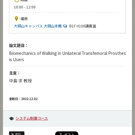
News
10:00 - 12:00
イベントカレンダー
場所
Event Calendar
大岡山キャンパス 大岡山本館
B1F H106講義室
今後のイベント
今後の課程別イベント
論文題目：
Biomechanics of Walking in Unilateral Transfemoral Prosthes
年別アーカイブ
is Users
主査：
中島 求 教授
サイト構成
学内向け情報
更新日：2022.12.02
CLOSE
システム制御コース
RSS