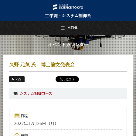
工学院 - システム制御系
日本語
English
MENU
トップページ
Top Page
イベントカレンダー
システム制御系について
About Us
久野 元気 氏 博士論文発表会
教育
Education
RSS
教員・研究室
Faculty and Laboratories
システム制御コース
未来
Future
日程
入学案内
2022年12月26日（月）
Admissions
システム制御系 News
時間