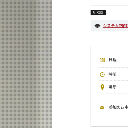
教育
RSS
教員・研究室
システム制御
未来
入学案内
システム制御系 News
日程
イベントカレンダー
今後のイベント
時間
今後の課程別イベント
場所
年別アーカイブ
参加のお