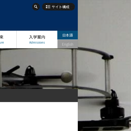
サイト構成
日本語
来
入学案内
ure
Admissions
English