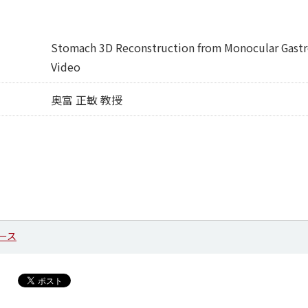
Stomach 3D Reconstruction from Monocular Gast
Video
奥富 正敏 教授
ース