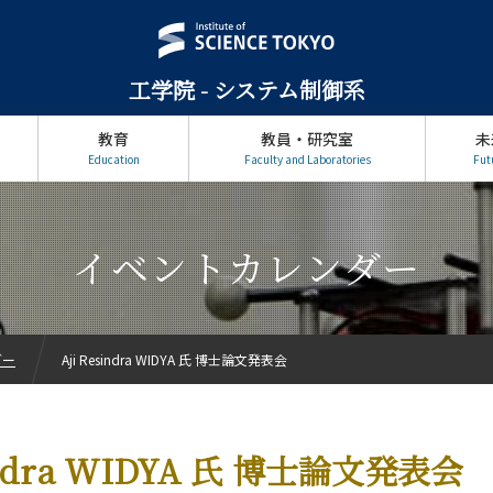
工学院 - システム制御系
教育
教員・研究室
未
Education
Faculty and Laboratories
Fut
イベントカレンダー
ダー
Aji Resindra WIDYA 氏 博士論文発表会
sindra WIDYA 氏 博士論文発表会