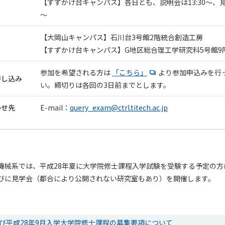
【すずかけ台キャンパス】各日とも、説明会は13:30～、見学
～
【大岡山キャンパス】石川台3号館2階統合創造工房
【すずかけ台キャンパス】G地区総合理工学研究科5号館9階
参加を希望される方は
「こちら」
より参加申込みを行
申し込み
い。締切りは各回の3日前までとします。
わせ先
E-mail：
query_exam@ctrl.titech.ac.jp
機械系では、平成28年夏に大学院修士課程入学試験を受験する予定の方
びに見学会（都合により公開されない研究室もあり）を開催します。
及び平成28年9月入学大学院修士課程の募集要項について