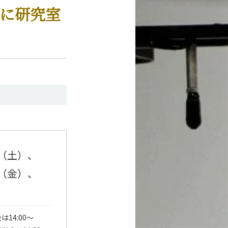
びに研究室
4（土）、
8（金）、
14:00～