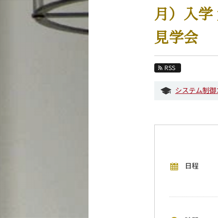
教育
月）入学
教員・研究室
見学会
未来
入学案内
RSS
システム制御系 News
システム制御
イベントカレンダー
今後のイベント
今後の課程別イベント
年別アーカイブ
日程