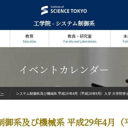
工学院 - システム制御系
教育
教員・研究室
未
Education
Faculty and Laboratories
Fut
イベントカレンダー
ダー
システム制御系及び機械系 平成29年4月（平成28年9月）入学 大学院修士
御系及び機械系 平成29年4月（平