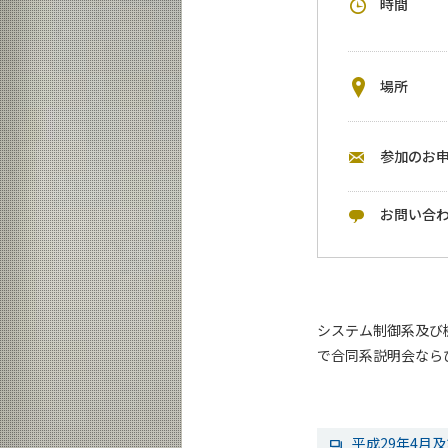
時間
場所
参加のお
お問い合
システム制御系及び
で合同系説明会なら
平成29年4月