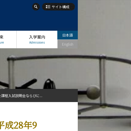
サイト構成
日本語
来
入学案内
ure
Admissions
English
課程入試説明会ならびに...
成28年9