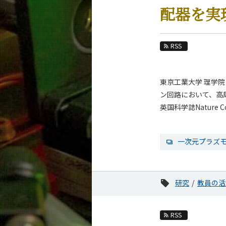
教育
配器を実
教員・研究室
未来
RSS
入学案内
東京工業大学 理学
物理学系 News&Information
ン回路において、高
News 一覧
英国科学誌Nature
カテゴリ別
課程別
一次元プラズ
月別
イベントカレンダー
研究
教員の活
RSS