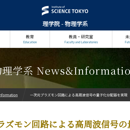
理学院 - 物理学系
教育
教員・研究室
未
Education
Faculty and Laboratories
Fut
理学系 News&Informati
formation
一次元プラズモン回路による高周波信号の量子化分配器を実現
ラズモン回路による高周波信号の