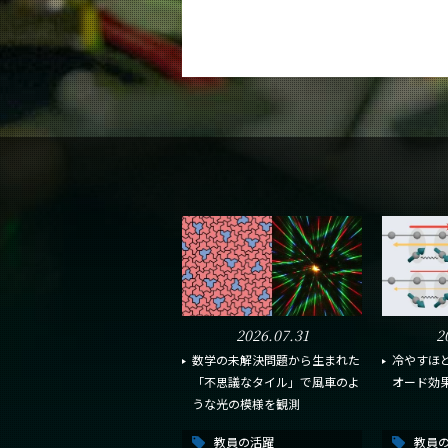
2026.07.31
2
数学の未解決問題から生まれた
冷やすほ
「不思議なタイル」で風車のよ
オード効
うな光の模様を観測
教員の活躍
教員