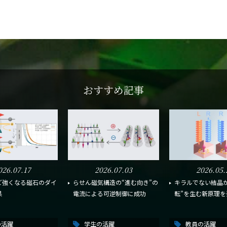
おすすめ記事
026.07.17
2026.07.03
2026.05.
ど強くなる磁石のダイ
らせん磁気構造の“進む向き”の
キラルでない結晶が
果
電流による可逆制御に成功
転”を生む新原理を
の活躍
学生の活躍
教員の活躍