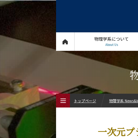
物理学系について
About Us
物
トップページ
物理学系 News&In
トップページ
一次元プ
物理学系について