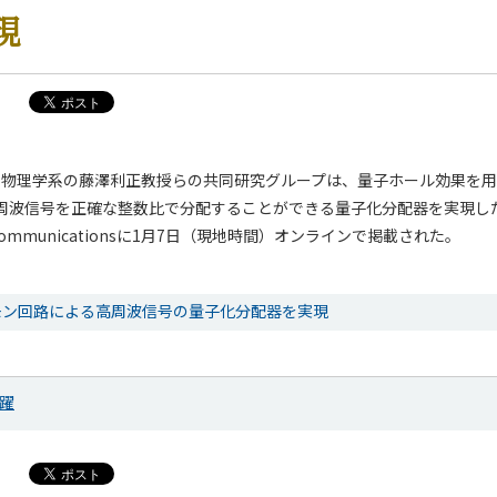
現
院 物理学系の藤澤利正教授らの共同研究グループは、量子ホール効果を
周波信号を正確な整数比で分配することができる量子化分配器を実現し
 Communicationsに1月7日（現地時間）オンラインで掲載された。
モン回路による高周波信号の量子化分配器を実現
躍