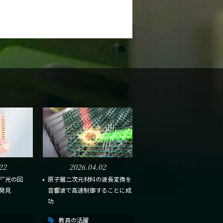
22
2026.04.02
“光の回
原子層二次元材料の波長変換を
発見
音響波で高速制御することに成
功
教員の活躍