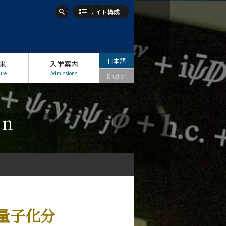
サイト構成
日本語
来
入学案内
ure
Admissions
English
on
量子化分