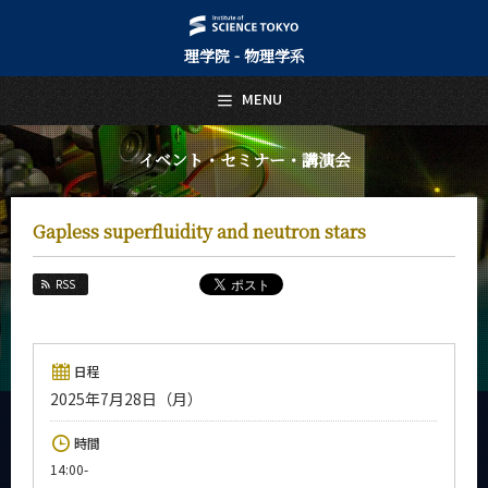
理学院 - 物理学系
日本語
English
MENU
トップページ
Top Page
イベント・セミナー・講演会
物理学系について
About Us
Gapless superfluidity and neutron stars
教育
Education
RSS
教員・研究室
Faculty and Laboratories
未来
日程
Future
2025年7月28日（月）
入学案内
時間
Admissions
14:00-
物理学系 News&Information