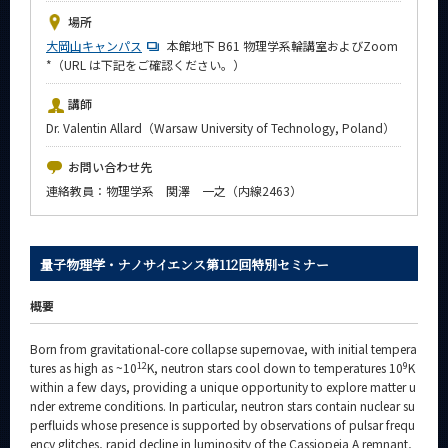
News
場所
大岡山キャンパス
本館地下 B61 物理学系輪講室およびZoom
イベントカレンダー
*（URL は下記をご確認ください。）
Event Calendar
講師
今後のイベント
Dr. Valentin Allard（Warsaw University of Technology, Poland）
今後の課程別イベント
お問い合わせ先
年別アーカイブ
連絡教員：物理学系 関澤 一之（内線2463）
量子物理学・ナノサイエンス第112回特別セミナー
サイト構成
概要
系詳細情報
Born from gravitational-core collapse supernovae, with initial tempera
12
9
tures as high as ~10
K, neutron stars cool down to temperatures 10
K
CLOSE
within a few days, providing a unique opportunity to explore matter u
nder extreme conditions. In particular, neutron stars contain nuclear su
perfluids whose presence is supported by observations of pulsar frequ
ency glitches, rapid decline in luminosity of the Cassiopeia A remnant,