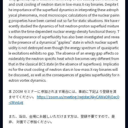
and crust cooling of neutron stars in low-mass X-ray binaries. Despite t
he importance of the superfluid dynamics in interpreting these astroph
ysical phenomena, most microscopic calculations of the nuclear pairin
g properties have been carried out so far for static situations. We have r
ecently studied the dynamics of hot neutron-proton superfluid mixture
s within the time-dependent nuclear energy-density functional theory. T
he disappearance of superfluidity has also been investigated and revea
ls the presence of a dynamical "gapless" state in which nuclear superfl
uidity is not destroyed even though the energy spectrum of quasipartic
le excitations exhibits no gap. The absence of an energy gap affects co
nsiderably the neutron specific heat which becomes very different from
that in the classical BCS state (in the absence of superflows). Implicatio
ns for the crust cooling of neutron stars in low-mass X-ray binaries will
be discussed, as well as the consequences of gapless superfluidity for n
eutron vortex dynamics.
本 ZOOM セミナーに参加されます場合には、事前に下記より登録を済
ませてください。
https://zoom.us/meeting/register/AkyCAWeORjOecQ
-cWvvLvg
また、当日、会場にお越しいただけます方は、登録不要ですので、是
非、 対面でご参加ください。