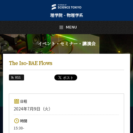
理学院 - 物理学系
日本語
English
MENU
トップページ
Top Page
イベント・セミナー・講演会
物理学系について
About Us
The Iso-BAE Flows
教育
Education
RSS
教員・研究室
Faculty and Laboratories
未来
日程
Future
2024年7月9日（火）
入学案内
時間
Admissions
15:30-
物理学系 News&Information