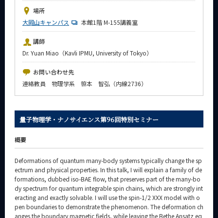
News
場所
大岡山キャンパス
本館1階 M-155講義室
イベントカレンダー
Event Calendar
講師
今後のイベント
Dr. Yuan Miao（Kavli IPMU, University of Tokyo）
今後の課程別イベント
お問い合わせ先
連絡教員 物理学系 笹本 智弘（内線2736）
年別アーカイブ
量子物理学・ナノサイエンス第96回特別セミナー
サイト構成
概要
系詳細情報
Deformations of quantum many-body systems typically change the sp
ectrum and physical properties. In this talk, I will explain a family of de
formations, dubbed iso-BAE flow, that preserves part of the many-bo
CLOSE
dy spectrum for quantum integrable spin chains, which are strongly int
eracting and exactly solvable. I will use the spin-1/2 XXX model with o
pen boundaries to demonstrate the phenomenon. The deformation ch
anges the boundary magnetic fields, while leaving the Bethe Ansatz eq