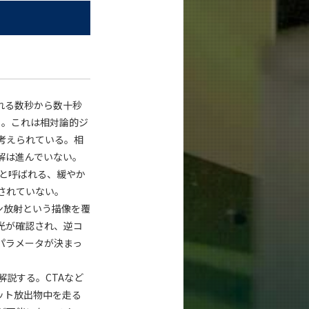
れる数秒から数十秒
る。これは相対論的ジ
考えられている。相
解は進んでいない。
seと呼ばれる、緩やか
されていない。
ン放射という描像を覆
残光が確認され、逆コ
パラメータが決まっ
説する。CTAなど
ェット放出物中を走る