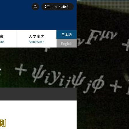
サイト構成
日本語
来
入学案内
ure
Admissions
English
会
測