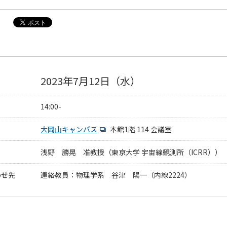
2023年7月12日（水）
14:00-
大岡山キャンパス
本館1階 114 会議室
浅野 勝晃 准教授（東京大学 宇宙線観測所（ICRR））
わせ先
連絡教員：物理学系 谷津 陽一（内線2224）