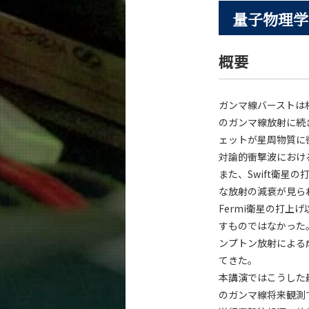
量子物理学
概要
ガンマ線バーストは
のガンマ線放射に続
ェットが星周物質に
対論的衝撃波におけ
また、Swift衛星の
な放射の減衰が見ら
Fermi衛星の打
すものではなかった。
ンプトン放射による
てきた。
本講演ではこうした
のガンマ線将来観測で