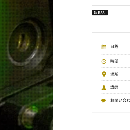
教育
RSS
教員・研究室
未来
入学案内
日程
物理学系 News&Information
時間
イベントカレンダー
今後のイベント
場所
今後の課程別イベント
講師
年別アーカイブ
お問い合