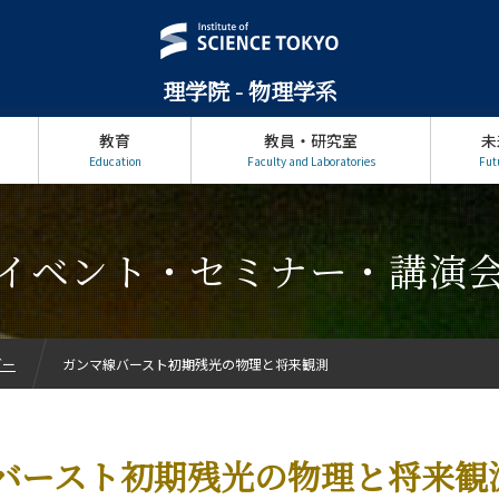
理学院 - 物理学系
教育
教員・研究室
未
Education
Faculty and Laboratories
Fut
イベント・セミナー・講演
ダー
ガンマ線バースト初期残光の物理と将来観測
バースト初期残光の物理と将来観