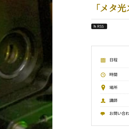
教育
「メタ光
教員・研究室
未来
RSS
入学案内
物理学系 News&Information
日程
イベントカレンダー
今後のイベント
時間
今後の課程別イベント
場所
年別アーカイブ
講師
お問い合