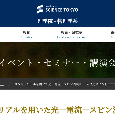
理学院 - 物理学系
教育
教員・研究室
未
Education
Faculty and Laboratories
Fut
イベント・セミナー・講演
ダー
メタマテリアルを用いた光－電流－スピン流制御 「メタ光スピントロニ
リアルを用いた光－電流－スピン