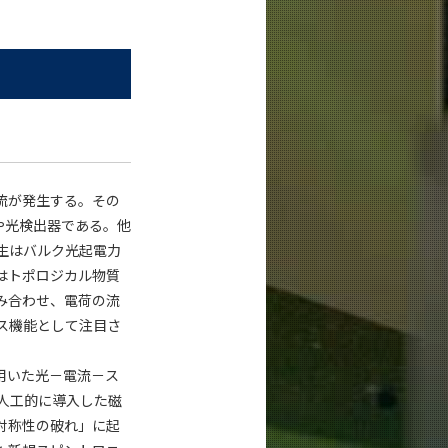
流が発生する。その
や光検出器である。他
生はバルク光起電力
はトポロジカル物質
み合わせ、電荷の流
ス機能として注目さ
用いた光－電流－ス
を人工的に導入した磁
対称性の破れ」に起