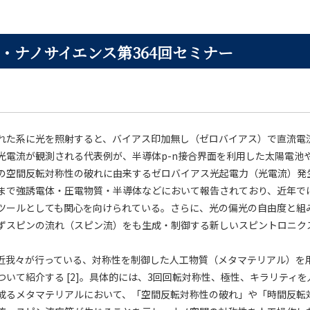
・ナノサイエンス第364回セミナー
れた系に光を照射すると、バイアス印加無し（ゼロバイアス）で直流電
光電流が観測される代表例が、半導体p-n接合界面を利用した太陽電池
の空間反転対称性の破れに由来するゼロバイアス光起電力（光電流）発
まで強誘電体・圧電物質・半導体などにおいて報告されており、近年で
ツールとしても関心を向けられている。さらに、光の偏光の自由度と組
ずスピンの流れ（スピン流）をも生成・制御する新しいスピントロニク
近我々が行っている、対称性を制御した人工物質（メタマテリアル）を
ついて紹介する [2]。具体的には、3回回転対称性、極性、キラリティ
成るメタマテリアルにおいて、「空間反転対称性の破れ」や「時間反転