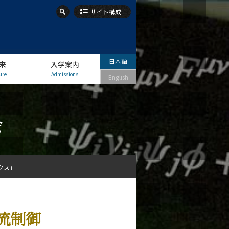
サイト構成
日本語
来
入学案内
ure
Admissions
English
会
クス」
流制御