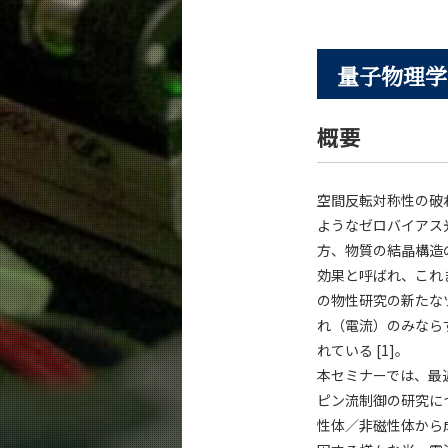
量子物理学
概要
空間反転対称性の破
ようなゼロバイアス
方、物質の結晶構造
効果と呼ばれ、これ
の物性研究の新たな
れ（電流）のみなら
れている [1]。
本セミナーでは、最
ピン流制御の研究に
性体／非磁性体から