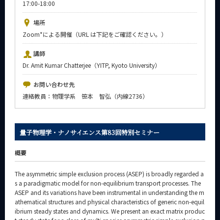
17:00-18:00
News
場所
イベントカレンダー
Zoom*による開催（URL は下記をご確認ください。）
Event Calendar
今後のイベント
講師
Dr. Amit Kumar Chatterjee（YITP, Kyoto University）
今後の課程別イベント
お問い合わせ先
年別アーカイブ
連絡教員：物理学系 笹本 智弘（内線2736）
量子物理学・ナノサイエンス第83回特別セミナー
サイト構成
概要
系詳細情報
The asymmetric simple exclusion process (ASEP) is broadly regarded a
s a paradigmatic model for non-equilibrium transport processes. The
CLOSE
ASEP and its variations have been instrumental in understanding the m
athematical structures and physical characteristics of generic non-equil
ibrium steady states and dynamics. We present an exact matrix produc