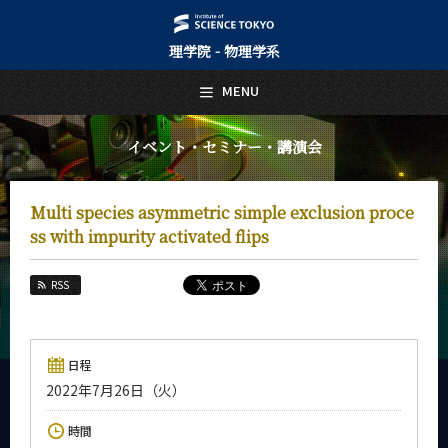
理学院 - 物理学系
日本語
English
MENU
トップページ
Top Page
イベント・セミナー・講演会
物理学系について
About Us
Multi species asymmetric simple exclusion proce
教育
ss with impurity activated flips
Education
教員・研究室
RSS
Faculty and Laboratories
未来
Future
日程
2022年7月26日（火）
入学案内
Admissions
時間
物理学系 News&Information