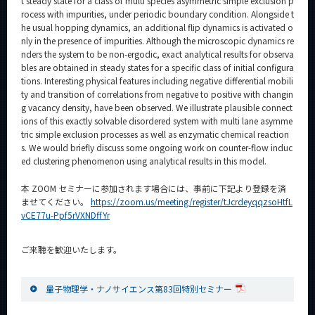
t steady state for a class of multi species asymmetric simple exclusion p
rocess with impurities, under periodic boundary condition. Alongside t
he usual hopping dynamics, an additional flip dynamics is activated o
nly in the presence of impurities. Although the microscopic dynamics re
nders the system to be non-ergodic, exact analytical results for observa
bles are obtained in steady states for a specific class of initial configura
tions. Interesting physical features including negative differential mobili
ty and transition of correlations from negative to positive with changin
g vacancy density, have been observed. We illustrate plausible connect
ions of this exactly solvable disordered system with multi lane asymme
tric simple exclusion processes as well as enzymatic chemical reaction
s. We would briefly discuss some ongoing work on counter-flow induc
ed clustering phenomenon using analytical results in this model.
本 ZOOM セミナーに参加されます場合には、事前に下記より登録を済
ませてください。
https://zoom.us/meeting/register/tJcrdeyqqzsoHtfL
vCE77u-Ppf5rVXNDffYr
ご来聴を歓迎いたします。
量子物理学・ナノサイエンス第83回特別セミナー