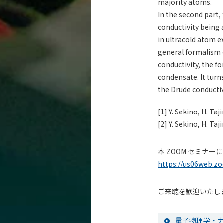
majority atoms.
In the second part,
conductivity being 
in ultracold atom e
general formalism o
conductivity, the f
condensate. It turn
the Drude conductiv
[1] Y. Sekino, H. Ta
[2] Y. Sekino, H. Ta
本 ZOOM セミナ
https://us06web.z
ご来聴を歓迎いたし
量子物理学・ナ