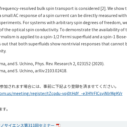
 frequency-resolved bulk spin transport is considered [2]. We show t
a small AC response of a spin current can be directly measured wit
xperiments. For systems with arbitrary spin degrees of freedom, w
f the optical spin conductivity. To demonstrate the availability of 
ormalism is applied to a spin-1/2 Fermi superfluid and a spin-1 Bose
s out that both superfluids show nontrivial responses that cannot 
ity.
jima, and S. Uchino, Phys. Rev. Research 2, 023152 (2020).
jima, and S. Uchino, arXiv:2103.02418.
ーに参加されます場合には、事前に下記より登録を済ませてください。
oom.us/meeting/register/tZcpdu-vpj0tHdY_-e3HYrFlCsvjNlrMgKVr
ます。
ノサイエンス第311回セミナー