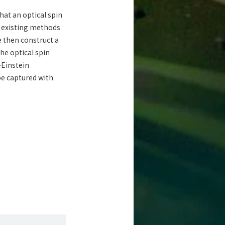
hat an optical spin
h existing methods
e then construct a
the optical spin
-Einstein
be captured with