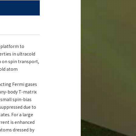
 platform to
ties in ultracold
h on spin transport,
cold atom
racting Fermi gases
many-body T-matrix
 small spin-bias
y suppressed due to
ates. For a large
rrent is enhanced
 atoms dressed by