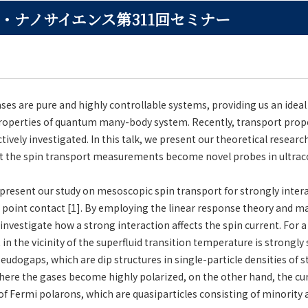
・ナノサイエンス第311回セミナー
ses are pure and highly controllable systems, providing us an ideal
roperties of quantum many-body system. Recently, transport proper
ively investigated. In this talk, we present our theoretical researc
at the spin transport measurements become novel probes in ultra
we present our study on mesoscopic spin transport for strongly inte
point contact [1]. By employing the linear response theory and 
nvestigate how a strong interaction affects the spin current. For a
 in the vicinity of the superfluid transition temperature is strongl
eudogaps, which are dip structures in single-particle densities of st
here the gases become highly polarized, on the other hand, the cu
f Fermi polarons, which are quasiparticles consisting of minority