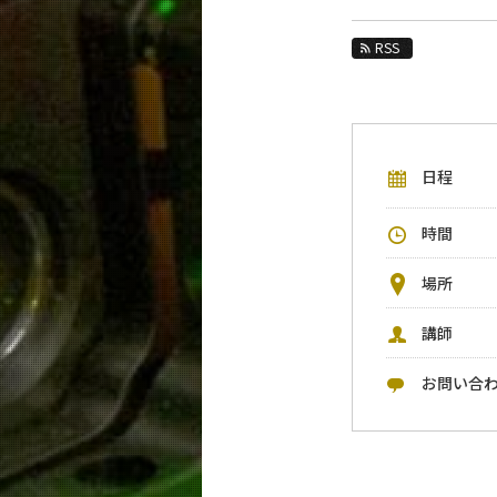
教育
RSS
教員・研究室
未来
入学案内
日程
物理学系 News&Information
時間
イベントカレンダー
今後のイベント
場所
今後の課程別イベント
講師
年別アーカイブ
お問い合