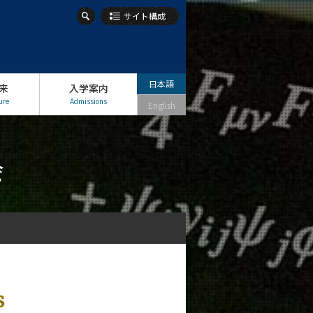
サイト構成
日本語
来
入学案内
ure
Admissions
English
会
s