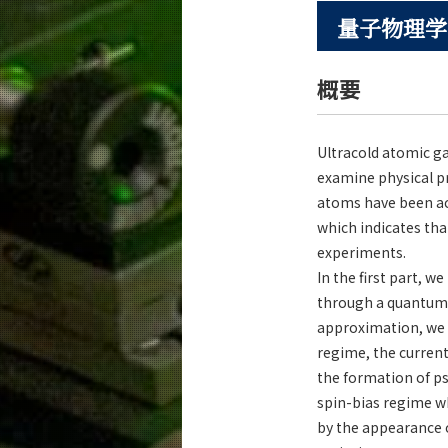
量子物理学
概要
Ultracold atomic ga
examine physical p
atoms have been act
which indicates th
experiments.
In the first part, 
through a quantum 
approximation, we i
regime, the current
the formation of ps
spin-bias regime w
by the appearance o