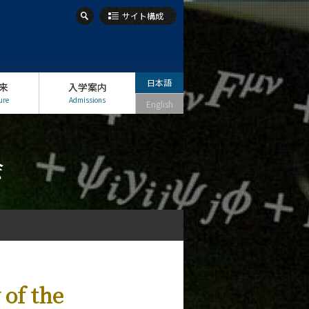
サイト構成
日本語
来
入学案内
ure
Admissions
English
会
 of the