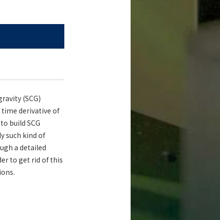
gravity (SCG)
 time derivative of
 to build SCG
y such kind of
ugh a detailed
r to get rid of this
ions.