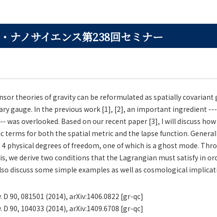
・ナノサイエンス第238回セミナー
nsor theories of gravity can be reformulated as spatially covariant 
ary gauge. In the previous work [1], [2], an important ingredient ---
-- was overlooked. Based on our recent paper [3], I will discuss how
ic terms for both the spatial metric and the lapse function. Generall
4 physical degrees of freedom, one of which is a ghost mode. Thro
s, we derive two conditions that the Lagrangian must satisfy in orde
also discuss some simple examples as well as cosmological implicat
v. D 90, 081501 (2014), arXiv:1406.0822 [gr-qc]
v. D 90, 104033 (2014), arXiv:1409.6708 [gr-qc]