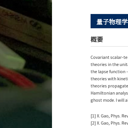
量子物理学
概要
Covariant scalar-te
theories in the unit
the lapse function -
theories with kinet
theories propagate 
Hamiltonian analysi
ghost mode. I will 
[1] X. Gao, Phys. Re
[2] X. Gao, Phys. Re