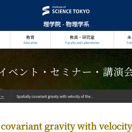
理学院 - 物理学系
教育
教員・研究室
未
Education
Faculty and Laboratories
Fut
イベント・セミナー・講演
ダー
Spatially covariant gravity with velocity of the...
 covariant gravity with velocity