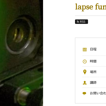
教育
lapse fu
教員・研究室
未来
RSS
入学案内
物理学系 News&Information
日程
イベントカレンダー
今後のイベント
時間
今後の課程別イベント
場所
年別アーカイブ
講師
お問い合