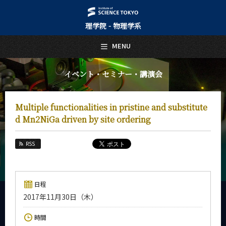
理学院 - 物理学系
日本語
English
MENU
トップページ
Top Page
イベント・セミナー・講演会
物理学系について
About Us
Multiple functionalities in pristine and substitute
教育
d Mn2NiGa driven by site ordering
Education
教員・研究室
RSS
Faculty and Laboratories
未来
Future
日程
2017年11月30日（木）
入学案内
Admissions
時間
物理学系 News&Information