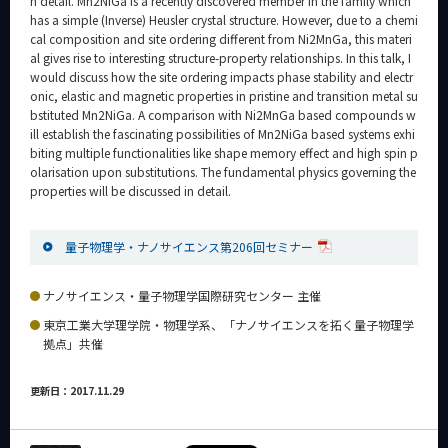
n detail. Mn2NiGa is a recently discovered member in the family which
has a simple (Inverse) Heusler crystal structure. However, due to a chemi
cal composition and site ordering different from Ni2MnGa, this materi
al gives rise to interesting structure-property relationships. In this talk, I
would discuss how the site ordering impacts phase stability and electr
onic, elastic and magnetic properties in pristine and transition metal su
bstituted Mn2NiGa. A comparison with Ni2MnGa based compounds w
ill establish the fascinating possibilities of Mn2NiGa based systems exhi
biting multiple functionalities like shape memory effect and high spin p
olarisation upon substitutions. The fundamental physics governing the
properties will be discussed in detail.
量子物理学・ナノサイエンス第206回セミナー
ナノサイエンス・量子物理学国際研究センター 主催
東京工業大学理学院・物理学系、「ナノサイエンスを拓く量子物理学
拠点」共催
更新日：2017.11.29