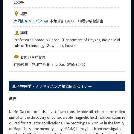
15:00-
News
場所
イベントカレンダー
大岡山キャンパス
Event Calendar
本館2階 H284A 物理学系輪講室
今後のイベント
講師
Professor Subhradip Ghosh（Department of Physics, Indian Insti
今後の課程別イベント
tute of Technology, Guwahati, India）
年別アーカイブ
お問い合わせ先
連絡教員：物理学系 Bhanu Das（内線3045）
サイト構成
量子物理学・ナノサイエンス第206回セミナー
系詳細情報
概要
Ni-Mn-Ga compounds have drawn considerable attention in this millen
CLOSE
ium after the discovery of considerable magnetic field induced strain re
quired for actuator applications. The prototype Ni2MnGa in the family
of Magnetic shape memory alloy (MSMA) family has been investigated i