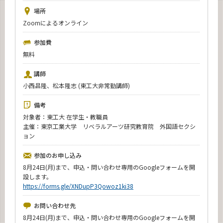
News
場所
Zoomによるオンライン
イベントカレンダー
Event Calendar
参加費
今後のイベント
無料
年別アーカイブ
講師
小西昌隆、松本隆志 (東工大非常勤講師)
備考
対象者：東工大 在学生・教職員
サイト構成
主催：東京工業大学 リベラルアーツ研究教育院 外国語セクシ
ョン
CLOSE
参加のお申し込み
8月24日(月)まで、申込・問い合わせ専用のGoogleフォームを開
設します。
https://forms.gle/XNDupP3Qowoz1ki38
お問い合わせ先
8月24日(月)まで、申込・問い合わせ専用のGoogleフォームを開