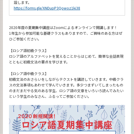
設します。
https://forms.gle/XNDupP3Qowoz1ki38
2020年度の夏期集中講座はZoomによるオンラインで開講します！
1年生から参加可能な基礎クラスもありますので、ご興味のある方はぜ
ひご参加ください。
【ロシア語初級クラス】
ロシア語のアルファベットを覚えることからはじめて、簡単な会話表現
とともに初級文法の要点を学びます。
【ロシア語中級クラス】
初級文法のおさらいをしながらテクストを講読していきます。中級クラ
スの文法事項もあわせて学んでいきます。多少つまずいてしまったもの
のまだまだやる気のある学生、ロシア語の文章をいろいろ読んでみたい
という学生のみなさん、ふるってご参加ください。