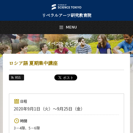
リベラルアーツ研究教育院
日本語
English
MENU
トップページ
Top Page
イベントカレンダー
リベラルアーツ研究教育院について
About Us
ロシア語 夏期集中講座
教育
Education
RSS
研究
Research
活動紹介
日程
Activities
2020年9月1日（火）～9月25日（金）
教員紹介
時間
faculty
3－4限、5－6限
リベラルアーツ研究教育院 News