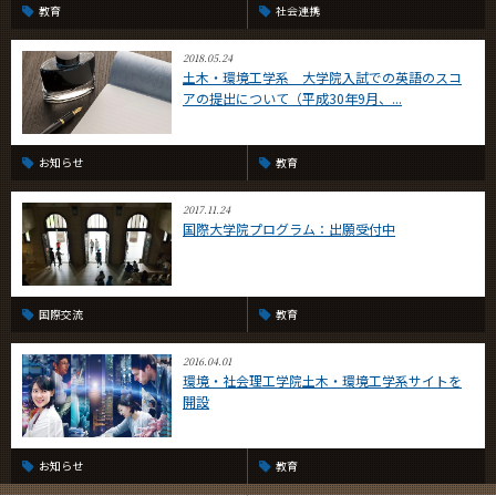
教育
社会連携
2018.05.24
土木・環境工学系 大学院入試での英語のスコ
アの提出について（平成30年9月、...
お知らせ
教育
2017.11.24
国際大学院プログラム：出願受付中
国際交流
教育
2016.04.01
環境・社会理工学院土木・環境工学系サイトを
開設
お知らせ
教育