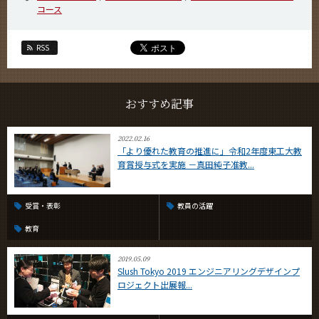
コース
CLOSE
RSS
おすすめ記事
2022.02.16
「より優れた教育の推進に」令和2年度東工大教
育賞授与式を実施 －真田純子准教...
受賞・表彰
教員の活躍
教育
2019.05.09
Slush Tokyo 2019 エンジニアリングデザインプ
ロジェクト出展報...