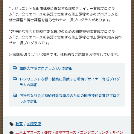
News
"レジリエントな都市構築に貢献する環境デザイナー育成プログラ
ム"は、全てのコースを英語で実施する修士課程のみのプログラムと、
News 一覧
修士課程と博士課程を組み合わせた一貫プログラムがあります。
カテゴリ別
"包摂的な社会と持続可能な環境のための国際技術者育成プログラ
ム"は、全てのコースを英語で実施する修士課程と博士課程を組み合わ
課程別
せた一貫プログラムです。
月別
出願締め切りは11月28日です。積極的なご応募をお待ちしています。
イベントカレンダー
Event Calendar
国際大学院プログラム (A) の詳細
レジリエントな都市構築に貢献する環境デザイナー育成プログ
ラムの詳細
サイト構成
包摂的な社会と持続可能な環境のための国際技術者育成プログ
ラムの詳細
学内向け情報
系詳細情報
教育
国際交流
土木工学コース
都市・環境学コース
エンジニアリングデザイン