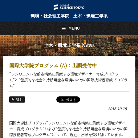
環境・社会理工学院 - 土木・環境工学系
日本語
English
MENU
トップページ
Top Page
土木・環境工学系 News
土木・環境工学系について
About Us
国際大学院プログラム (A)：出願受付中
教育
"レジリエントな都市構築に貢献する環境デザイナー育成プログラ
Education
ム"と"包摂的な社会と持続可能な環境のための国際技術者育成プログラ
ム"
教員・研究室
Faculty and Laboratories
RSS
未来
Future
2018.10.18
入学案内
国際大学院プログラム"レジリエントな都市構築に貢献する環境デザイ
Admissions
ナー育成プログラム"および"包摂的な社会と持続可能な環境のための国
際技術者育成プログラム"において、現在、出願を受け付けています。
土木・環境工学系 News