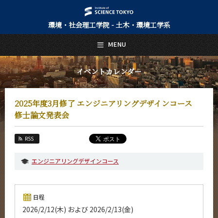
環境・社会理工学院 - 土木・環境工学系
日本語
English
MENU
トップページ
Top Page
イベントカレンダー
土木・環境工学系について
About Us
2025年度3月修了 エンジニアリングデザインコース
教育
修士論文発表会
Education
教員・研究室
RSS
Faculty and Laboratories
エンジニアリングデザインコース
未来
Future
入学案内
日程
Admissions
2026/2/12(木) および 2026/2/13(金)
土木・環境工学系 News