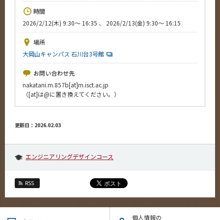
News
時間
2026/2/12(木) 9:30～ 16:35 、 2026/2/13(金) 9:30～ 16:15
イベントカレンダー
Event Calendar
場所
今後のイベント
大岡山キャンパス 石川台3号館
今後の課程別イベント
お問い合わせ先
nakatani.m.857b[at]m.isct.ac.jp
年別アーカイブ
（[at]は@に置き換えてください。）
更新日：2026.02.03
サイト構成
エンジニアリングデザインコース
学内向け情報
系詳細情報
RSS
CLOSE
個人情報の