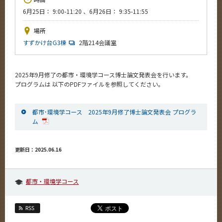
News
6月25日： 9:00-11:20 、6月26日： 9:35-11:55
イベントカレンダー
場所
Event Calendar
すずかけ台G3棟
2階214会議室
今後のイベント
今後の課程別イベント
2025年9月修了の都市・環境学コース博士論文発表会を行います。
プログラムは 以下のPDFファイルを参照してください。
年別アーカイブ
都市･環境学コース 2025年9月修了博士論文発表会 プログラ
ム
サイト構成
更新日：2025.06.16
学内向け情報
系詳細情報
都市・環境学コース
RSS
CLOSE