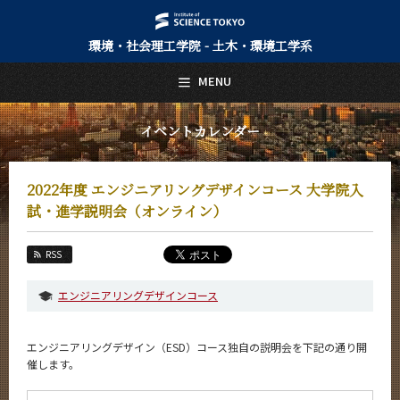
環境・社会理工学院 - 土木・環境工学系
日本語
English
MENU
トップページ
Top Page
イベントカレンダー
土木・環境工学系について
About Us
2022年度 エンジニアリングデザインコース 大学院入
教育
試・進学説明会（オンライン）
Education
教員・研究室
RSS
Faculty and Laboratories
エンジニアリングデザインコース
未来
Future
エンジニアリングデザイン（ESD）コース独自の説明会を下記の通り開
入学案内
催します。
Admissions
土木・環境工学系 News