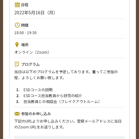
News
日程
2022年5月16日（月）
イベントカレンダー
Event Calendar
時間
18:00 - 19:30
今後のイベント
今後の課程別イベント
場所
オンライン（Zoom）
年別アーカイブ
プログラム
当日は以下のプログラムを予定しております。奮ってご参加の
程、よろしくお願い致します。
サイト構成
1.
ESDコースの説明
2.
ESDコース担当教員から研究の紹介
学内向け情報
3.
担当教員との相談会（ブレイクアウトルーム）
系詳細情報
参加のお申し込み
下記のURLよりお申し込みください。登録メールアドレスに当日
のZoom URLをお送りします。
CLOSE