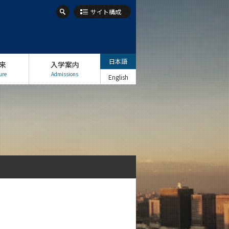
サイト構成
日本語
来
入学案内
ure
Admissions
English