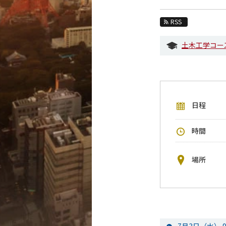
教育
RSS
教員・研究室
土木工学コー
未来
入学案内
土木・環境工学系 News
日程
イベントカレンダー
今後のイベント
時間
今後の課程別イベント
年別アーカイブ
場所