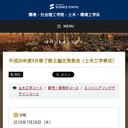
環境・社会理工学院 - 土木・環境工学系
日本語
English
MENU
トップページ
Top Page
イベントカレンダー
土木・環境工学系について
About Us
平成30年度9月修了修士論文発表会（土木工学専攻）
教育
Education
RSS
教員・研究室
Faculty and Laboratories
土木工学コース
都市・環境学コース
エンジニアリングデ
ザインコース
未来
Future
入学案内
日程
Admissions
2018年7月18日（水）
土木・環境工学系 News