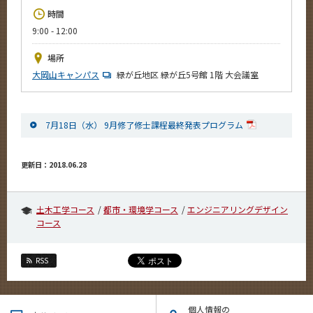
News
時間
9:00 - 12:00
イベントカレンダー
Event Calendar
場所
今後のイベント
大岡山キャンパス
緑が丘地区 緑が丘5号館 1階 大会議室
今後の課程別イベント
7月18日（水） 9月修了修士課程最終発表プログラム
年別アーカイブ
更新日：2018.06.28
サイト構成
土木工学コース
都市・環境学コース
エンジニアリングデザイン
コース
学内向け情報
系詳細情報
RSS
CLOSE
個人情報の