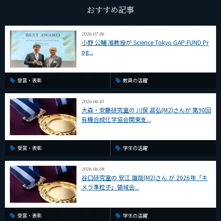
CLOSE
おすすめ記事
2026.07.06
小野 公輔 准教授が Science Tokyo GAP FUND Pr
og...
受賞・表彰
教員の活躍
2026.06.10
大森・安藤研究室の 川俣 昌弘(M2)さんが 第90回
有機合成化学協会関東支...
受賞・表彰
学生の活躍
2026.06.08
谷口研究室の 安江 雄哉(M2)さん が 2026年「キ
メラ準粒子」領域会...
受賞・表彰
学生の活躍