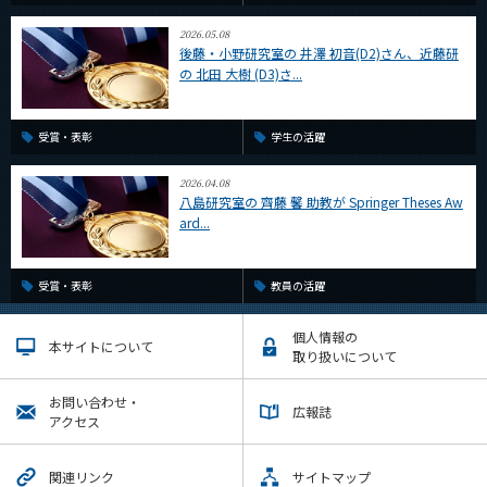
2026.05.08
後藤・小野研究室の 井澤 初音(D2)さん、近藤研
の 北田 大樹 (D3)さ...
受賞・表彰
学生の活躍
2026.04.08
八島研究室の 齊藤 馨 助教が Springer Theses Aw
ard...
受賞・表彰
教員の活躍
個人情報の
本サイトについて
取り扱いについて
お問い合わせ・
広報誌
アクセス
関連リンク
サイトマップ