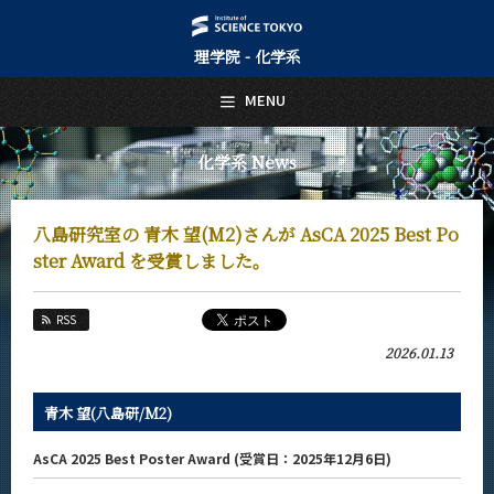
理学院 - 化学系
日本語
English
MENU
トップページ
Top Page
化学系 News
化学系について
About Us
八島研究室の 青木 望(M2)さんが AsCA 2025 Best Po
教育
ster Award を受賞しました。
Education
教員・研究室
RSS
Faculty and Laboratories
2026.01.13
未来
Future
青木 望(八島研/M2)
入学案内
Admissions
AsCA 2025 Best Poster Award (受賞日：2025年12月6日)
化学系 News