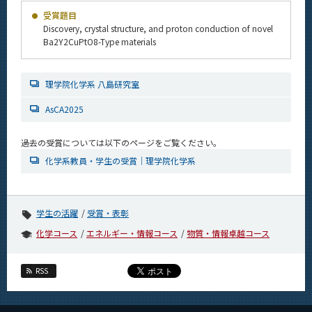
News
受賞題目
Discovery, crystal structure, and proton conduction of novel
News 一覧
Ba2Y2CuPtO8-Type materials
カテゴリ別
理学院化学系 八島研究室
課程別
AsCA2025
月別
イベントカレンダー
過去の受賞については以下のページをご覧ください。
Event Calendar
化学系教員・学生の受賞｜理学院化学系
学生の活躍
受賞・表彰
サイト構成
化学コース
エネルギー・情報コース
物質・情報卓越コース
学内向け情報
RSS
系詳細情報