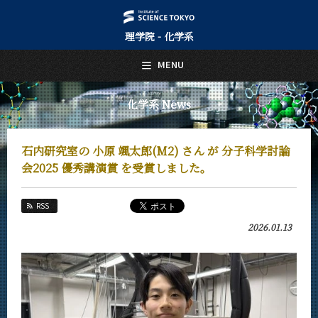
理学院 - 化学系
日本語
English
MENU
トップページ
Top Page
化学系 News
化学系について
About Us
石内研究室の 小原 颯太郎(M2) さん が 分子科学討論
教育
会2025 優秀講演賞 を受賞しました。
Education
教員・研究室
RSS
Faculty and Laboratories
2026.01.13
未来
Future
入学案内
Admissions
化学系 News