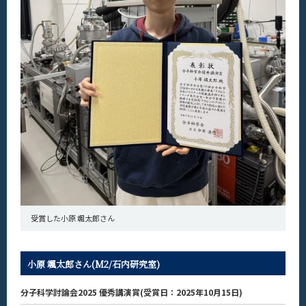
News
News 一覧
カテゴリ別
課程別
月別
イベントカレンダー
Event Calendar
サイト構成
受賞した小原 颯太郎さん
学内向け情報
小原 颯太郎さん(M2/石内研究室)
系詳細情報
分子科学討論会2025 優秀講演賞(受賞日：2025年10月15日)