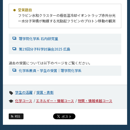
CLOSE
受賞題目
フラビン水和クラスターの極低温冷却イオントラップ赤外分光
ー水分子架橋が触媒する光励起フラビンのプロトン移動の観測
理学院化学系 石内研究室
第19回分子科学討論会2025 広島
過去の受賞については以下のページをご覧ください。
化学系教員・学生の受賞｜理学院化学系
学生の活躍
受賞・表彰
化学コース
エネルギー・情報コース
物質・情報卓越コース
RSS