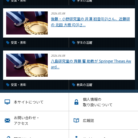
受賞・表彰
学生の活躍
2026.05.08
後藤・小野研究室の 井澤 初音(D2)さん、近藤研
の 北田 大樹 (D3)さ...
受賞・表彰
学生の活躍
2026.04.08
八島研究室の 齊藤 馨 助教が Springer Theses Aw
ard...
受賞・表彰
教員の活躍
個人情報の
本サイトについて
取り扱いについて
お問い合わせ・
広報誌
アクセス