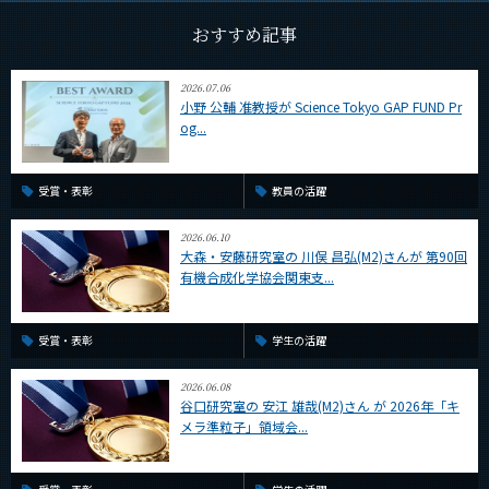
おすすめ記事
2026.07.06
小野 公輔 准教授が Science Tokyo GAP FUND Pr
og...
受賞・表彰
教員の活躍
2026.06.10
大森・安藤研究室の 川俣 昌弘(M2)さんが 第90回
有機合成化学協会関東支...
受賞・表彰
学生の活躍
2026.06.08
谷口研究室の 安江 雄哉(M2)さん が 2026年「キ
メラ準粒子」領域会...