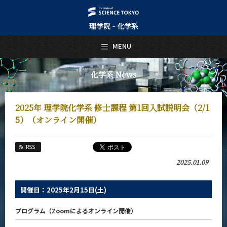
理学院 - 化学系
日本語
English
MENU
トップページ
Top Page
化学系 News
化学系について
About Us
2025年 理学院化学系 修士課程 第1回入試説明会（2/1
教育
5）（オンライン開催）
Education
教員・研究室
RSS
Faculty and Laboratories
2025.01.09
未来
Future
開催日：2025年2月15日(土)
入学案内
Admissions
プログラム（Zoomによるオンライン開催）
化学系 News