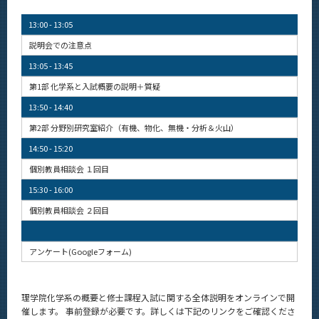
News
13:00 - 13:05
News 一覧
説明会での注意点
カテゴリ別
13:05 - 13:45
第1部 化学系と入試概要の説明＋質疑
課程別
13:50 - 14:40
月別
第2部 分野別研究室紹介（有機、物化、無機・分析＆火山）
イベントカレンダー
14:50 - 15:20
Event Calendar
個別教員相談会 １回目
15:30 - 16:00
個別教員相談会 ２回目
サイト構成
アンケート(Googleフォーム)
学内向け情報
系詳細情報
理学院化学系の概要と修士課程入試に関する全体説明をオンラインで開
催します。 事前登録が必要です。詳しくは下記のリンクをご確認くださ