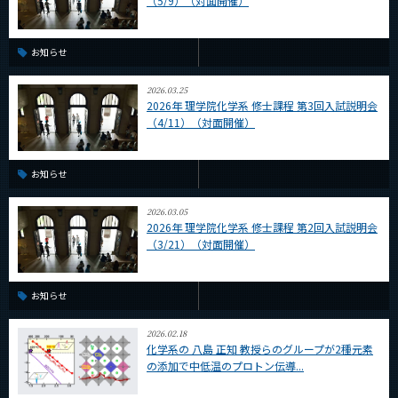
（5/9）（対面開催）
お知らせ
2026.03.25
2026年 理学院化学系 修士課程 第3回入試説明会
（4/11）（対面開催）
お知らせ
2026.03.05
2026年 理学院化学系 修士課程 第2回入試説明会
（3/21）（対面開催）
お知らせ
2026.02.18
化学系の 八島 正知 教授らのグループが2種元素
の添加で中低温のプロトン伝導...