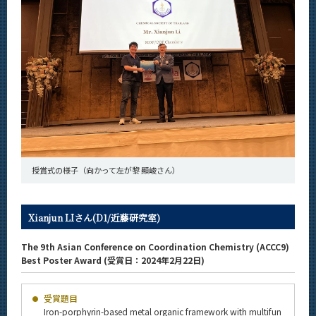
News
News 一覧
カテゴリ別
課程別
月別
イベントカレンダー
Event Calendar
授賞式の様子（向かって左が黎 顯峻さん）
Xianjun LIさん(D1/近藤研究室)
サイト構成
The 9th Asian Conference on Coordination Chemistry (ACCC9)
学内向け情報
Best Poster Award (受賞日：2024年2月22日)
系詳細情報
受賞題目
Iron-porphyrin-based metal organic framework with multifun