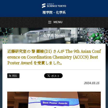
理学院 - 化学系
日本語
English
MENU
トップページ
Top Page
化学系 News
化学系について
About Us
近藤研究室の 黎 顯峻(D1) さんが The 9th Asian Conf
教育
erence on Coordination Chemistry (ACCC9) Best
Education
Poster Award を受賞しました。
教員・研究室
Faculty and Laboratories
RSS
未来
2024.03.15
Future
入学案内
Admissions
化学系 News