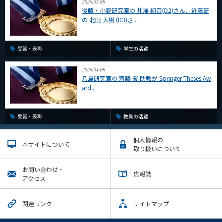
2026.05.08
後藤・小野研究室の 井澤 初音(D2)さん、近藤研
の 北田 大樹 (D3)さ...
受賞・表彰
学生の活躍
2026.04.08
八島研究室の 齊藤 馨 助教が Springer Theses Aw
ard...
受賞・表彰
教員の活躍
個人情報の
本サイトについて
取り扱いについて
お問い合わせ・
広報誌
アクセス
関連リンク
サイトマップ