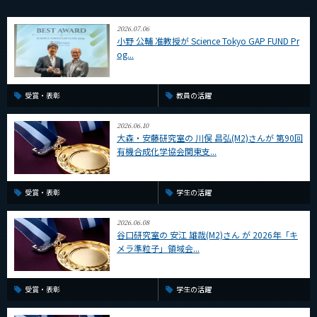
2026.07.06
小野 公輔 准教授が Science Tokyo GAP FUND Pr
og...
受賞・表彰
教員の活躍
2026.06.10
大森・安藤研究室の 川俣 昌弘(M2)さんが 第90回
有機合成化学協会関東支...
受賞・表彰
学生の活躍
2026.06.08
谷口研究室の 安江 雄哉(M2)さん が 2026年「キ
メラ準粒子」領域会...
受賞・表彰
学生の活躍