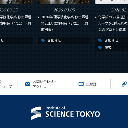
026.03.25
2026.03.05
2026.02.
 理学院化学系 修士課程
2026年 理学院化学系 修士課程
化学系の 八島 正知
説明会（4/11）（対
第2回入試説明会（3/21）（対
ループが2種元素
面開催）
温のプロトン伝導..
らせ
お知らせ
お知らせ
研究
の
お問い合わせ・
広報誌
について
アクセス