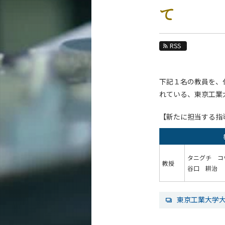
教育
て
教員・研究室
未来
RSS
入学案内
下記１名の教員を、
化学系 News
れている、東京工業
News 一覧
【新たに担当する指
カテゴリ別
課程別
月別
タニグチ コ
教授
谷口 耕治
イベントカレンダー
東京工業大学