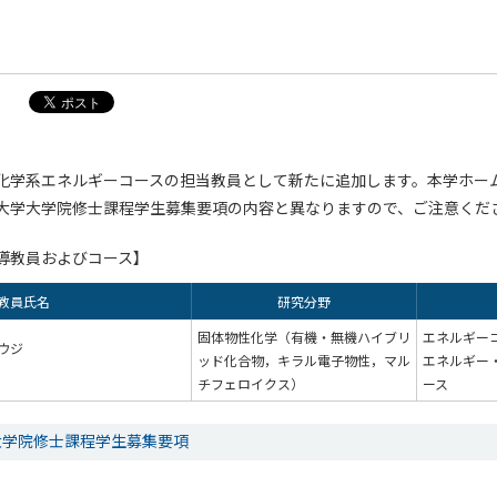
化学系エネルギーコースの担当教員として新たに追加します。本学ホー
大学大学院修士課程学生募集要項の内容と異なりますので、ご注意くだ
導教員およびコース】
教員氏名
研究分野
固体物性化学（有機・無機ハイブリ
エネルギーコ
ウジ
ッド化合物，キラル電子物性，マル
エネルギー
チフェロイクス）
ース
大学院修士課程学生募集要項