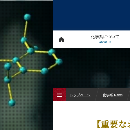
化学系について
About Us
トップページ
化学系 News
トップページ
【重要な
化学系について