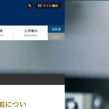
サイト構成
日本語
来
入学案内
ure
Admissions
English
加につい