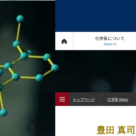
化学系について
About Us
トップページ
化学系 News
トップページ
豊田 真司
化学系について