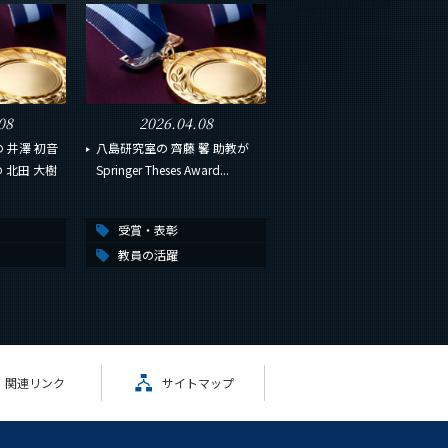
08
2026.04.08
 井澤 初音
八島研究室の 齊藤 馨 助教が
の 北田 大樹
Springer Theses Award...
受賞・表彰
教員の活躍
関連リンク
サイトマップ