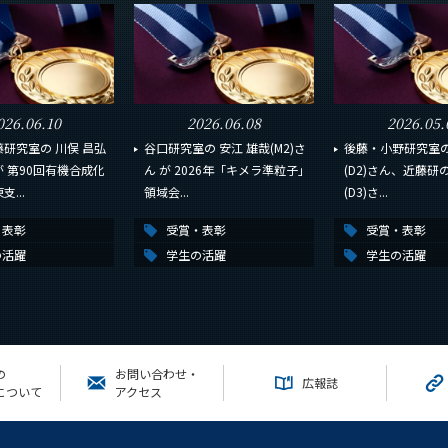
026.06.10
2026.06.08
2026.05.
研究室の 川俣 昌弘
谷口研究室の 安江 雄哉(M2)さ
後藤・小野研究室の
んが 第90回有機合成化
ん が 2026年「キメラ準粒子」
(D2)さん、近藤研
...
領域会...
(D3)さ...
・表彰
受賞・表彰
受賞・表彰
の活躍
学生の活躍
学生の活躍
の
お問い合わせ・
広報誌
について
アクセス