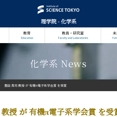
理学院 - 化学系
教育
教員・研究室
未
Education
Faculty and Laboratories
Fut
化学系 News
豊田 真司 教授 が 有機π電子系学会賞 を受賞
 教授 が 有機π電子系学会賞 を受