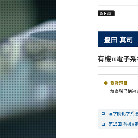
教育
RSS
教員・研究室
未来
豊田 真司
入学案内
化学系 News
有機π電子系学
News 一覧
カテゴリ別
課程別
受賞題目
月別
芳香環で構築
イベントカレンダー
理学院化学系 
第15回 有機π