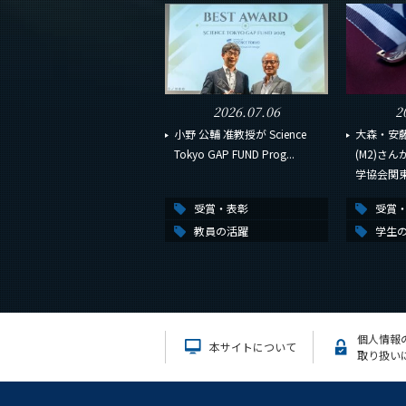
2026.07.06
2
小野 公輔 准教授が Science
大森・安藤
Tokyo GAP FUND Prog...
(M2)さ
学協会関東支
受賞・表彰
受賞
教員の活躍
学生
個人情報
本サイトについて
取り扱い