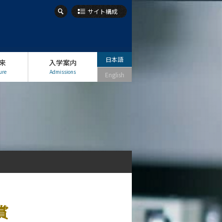
サイト構成
日本語
来
入学案内
ure
Admissions
English
賞