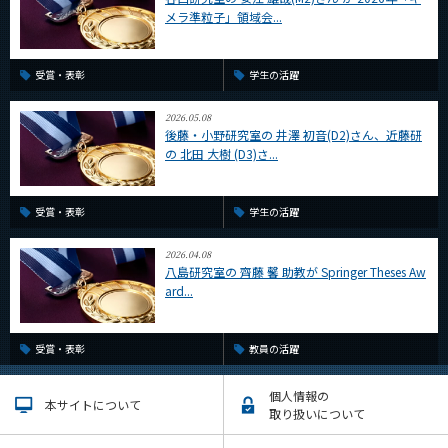
メラ準粒子」領域会...
受賞・表彰
学生の活躍
2026.05.08
後藤・小野研究室の 井澤 初音(D2)さん、近藤研
の 北田 大樹 (D3)さ...
受賞・表彰
学生の活躍
2026.04.08
八島研究室の 齊藤 馨 助教が Springer Theses Aw
ard...
受賞・表彰
教員の活躍
個人情報の
本サイトについて
取り扱いについて