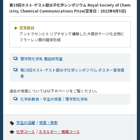
News
第19回ホスト-ゲスト超分子化学シンポジウム Royal Society of Chem
istry, Chemical Communications Prize(受賞日：2022年6月5日)
News 一覧
カテゴリ別
受賞題目
アントラセンとトリプチセンで構築した大環状ケージ化合物と
課程別
フラーレン類の錯体形成
月別
理学院化学系 豊田研究室
イベントカレンダー
Event Calendar
第19回ホスト-ゲスト超分子化学シンポジウム ポスター賞受賞
者
過去の受賞については以下のページをご覧ください。
サイト構成
化学系教員・学生の受賞｜理学院化学系
学内向け情報
学生の活躍
受賞・表彰
系詳細情報
化学コース
エネルギー・情報コース