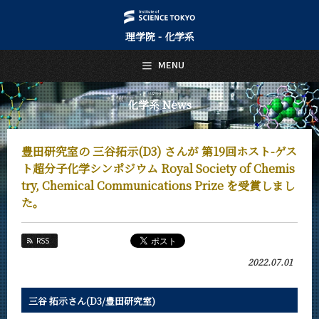
理学院 - 化学系
日本語
English
MENU
トップページ
Top Page
化学系 News
化学系について
About Us
豊田研究室の 三谷拓示(D3) さんが 第19回ホスト-ゲス
教育
ト超分子化学シンポジウム Royal Society of Chemis
Education
try, Chemical Communications Prize を受賞しまし
た。
教員・研究室
Faculty and Laboratories
未来
RSS
Future
2022.07.01
入学案内
Admissions
三谷 拓示さん(D3/豊田研究室)
化学系 News