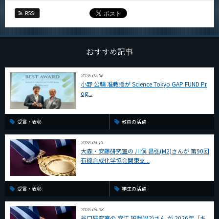
CLOSE
RSS
おすすめ記事
2026.07.06
小野 公輔 准教授が Science Tokyo GAP FUND Pr
og...
受賞・表彰
教員の活躍
2026.06.10
大森・安藤研究室の 川俣 昌弘(M2)さんが 第90回
有機合成化学協会関東支...
受賞・表彰
学生の活躍
2026.06.08
谷口研究室の 安江 雄哉(M2)さん が 2026年「キ