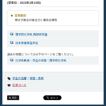
(受賞日：2022年2月10日)
News
News 一覧
受賞題目
単分子接合の結合力と電気伝導性
カテゴリ別
課程別
理学院化学系 西野研究室
月別
日本表面真空学会
イベントカレンダー
Event Calendar
過去の受賞については以下のページをご覧ください。
化学系教員・学生の受賞｜理学院化学系
サイト構成
学生の活躍
受賞・表彰
学内向け情報
化学コース
系詳細情報
RSS