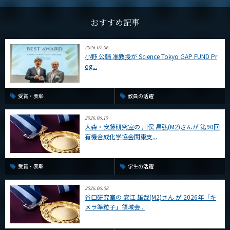
CLOSE
おすすめ記事
2026.07.06
小野 公輔 准教授が Science Tokyo GAP FUND Pr
og...
受賞・表彰
教員の活躍
2026.06.10
大森・安藤研究室の 川俣 昌弘(M2)さんが 第90回
有機合成化学協会関東支...
受賞・表彰
学生の活躍
2026.06.08
谷口研究室の 安江 雄哉(M2)さん が 2026年「キ
メラ準粒子」領域会...