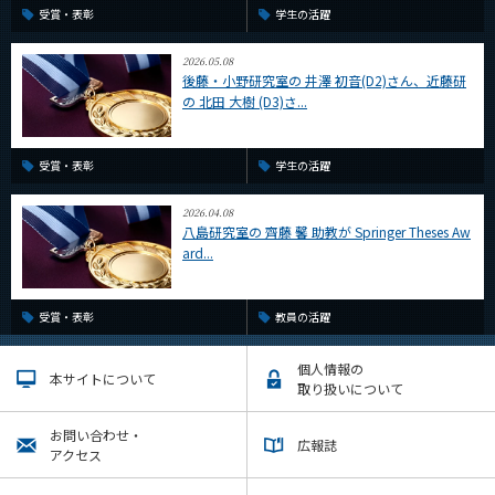
受賞・表彰
学生の活躍
2026.05.08
後藤・小野研究室の 井澤 初音(D2)さん、近藤研
の 北田 大樹 (D3)さ...
受賞・表彰
学生の活躍
2026.04.08
八島研究室の 齊藤 馨 助教が Springer Theses Aw
ard...
受賞・表彰
教員の活躍
個人情報の
本サイトについて
取り扱いについて
お問い合わせ・
広報誌
アクセス