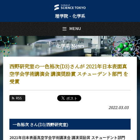
理学院 - 化学系
日本語
English
MENU
トップページ
Top Page
化学系 News
化学系について
About Us
西野研究室の一色裕次(D3)さんが 2021年日本表面真
教育
空学会学術講演会 講演奨励賞 スチューデント部門 を
Education
受賞
教員・研究室
Faculty and Laboratories
RSS
未来
2022.03.03
Future
入学案内
一色裕次 さん(D3/西野研究室)
Admissions
2021年日本表面真空学会学術講演会 講演奨励賞 スチューデント部門
化学系 News