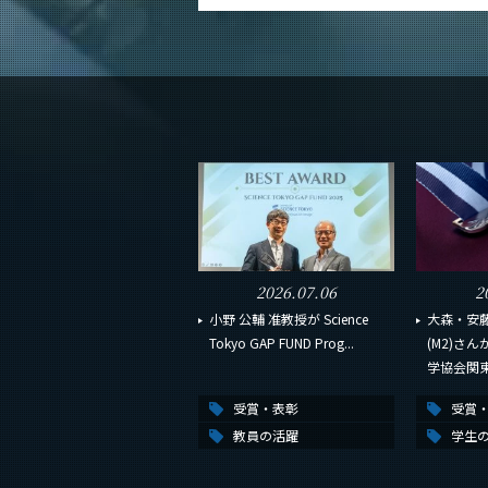
2026.07.06
2
小野 公輔 准教授が Science
大森・安藤
Tokyo GAP FUND Prog...
(M2)さ
学協会関東支
受賞・表彰
受賞
教員の活躍
学生