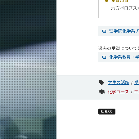
受賞題目
六方ペロブス
理学院化学系 
過去の受賞について
化学系教員・
学生の活躍
受
化学コース
エ
RSS