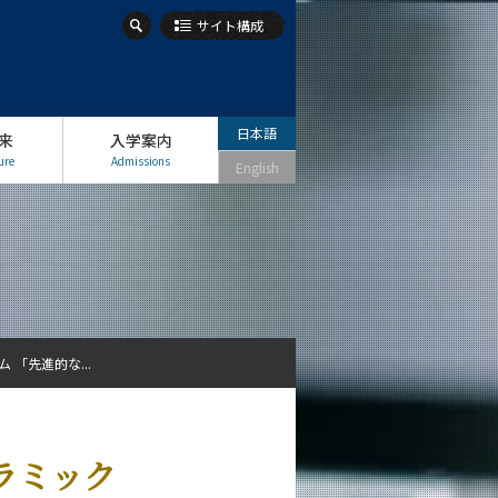
サイト構成
日本語
来
入学案内
ure
Admissions
English
 「先進的な...
セラミック