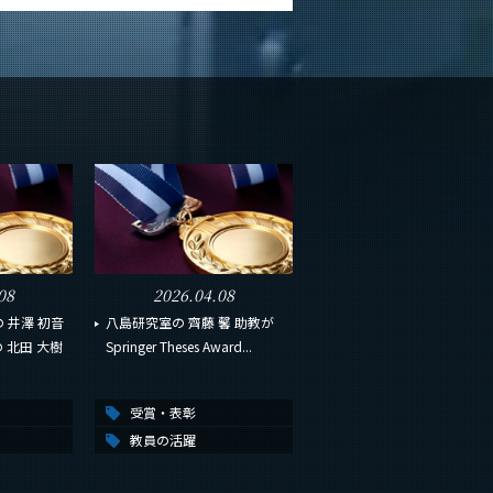
08
2026.04.08
 井澤 初音
八島研究室の 齊藤 馨 助教が
の 北田 大樹
Springer Theses Award...
受賞・表彰
教員の活躍