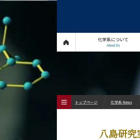
化学系について
About Us
トップページ
化学系 News
トップページ
八島研究室
化学系について