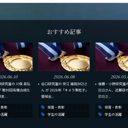
おすすめ記事
026.06.10
2026.06.08
2026.05.
研究室の 川俣 昌弘
谷口研究室の 安江 雄哉(M2)さ
後藤・小野研究室の
んが 第90回有機合成化
ん が 2026年「キメラ準粒子」
(D2)さん、近藤研
...
領域会...
(D3)さ...
・表彰
受賞・表彰
受賞・表彰
の活躍
学生の活躍
学生の活躍