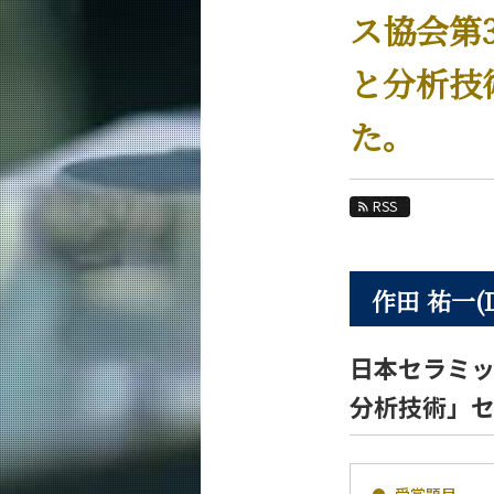
教育
ス協会第
教員・研究室
と分析技
未来
た。
入学案内
化学系 News
RSS
News 一覧
カテゴリ別
課程別
作田 祐一(
月別
日本セラミッ
イベントカレンダー
分析技術」