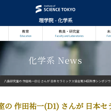
理学院 - 化学系
教育
教員・研究室
未
Education
Faculty and Laboratories
Fut
化学系 News
八島研究室の 作田祐一(D1) さんが 日本セラミックス協会第34回秋季シンポジウム
の 作田祐一(D1) さんが 日本