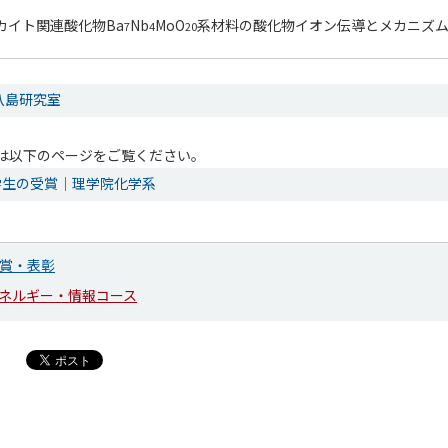
カイト関連酸化物Ba
Nb
MoO
系材料の酸化物イオン伝導とメカニズ
7
4
20
八島研究室
は以下のページをご覧ください。
学生の受賞｜理学院化学系
賞・表彰
ネルギー・情報コース