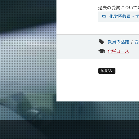
過去の受賞について
化学系教員・
教員の活躍
受
化学コース
RSS