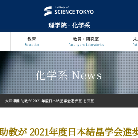
理学院 - 化学系
教育
教員・研究室
未
Education
Faculty and Laboratories
Fut
化学系 News
大津博義 助教が 2021年度日本結晶学会進歩賞 を受賞
助教が 2021年度日本結晶学会進