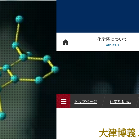
化学系について
About Us
トップページ
化学系 News
トップページ
大津博義 
化学系について