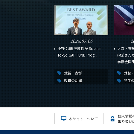
2026.07.06
2
小野 公輔 准教授が Science
大森・安藤
Tokyo GAP FUND Prog...
(M2)さ
学協会関東支
受賞・表彰
受賞
教員の活躍
学生
個人情報
本サイトについて
取り扱い