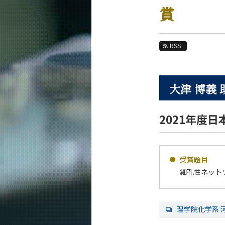
教育
賞
教員・研究室
未来
RSS
入学案内
大津 博義 
化学系 News
News 一覧
2021年度日
カテゴリ別
課程別
月別
受賞題目
細孔性ネット
イベントカレンダー
理学院化学系 