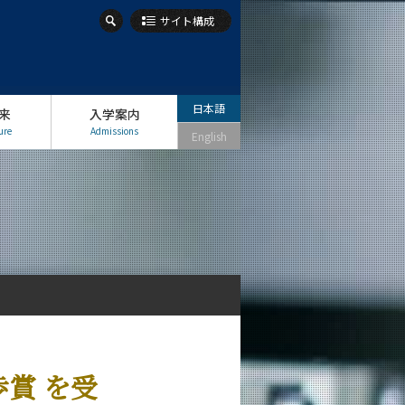
サイト構成
日本語
来
入学案内
ure
Admissions
English
歩賞 を受