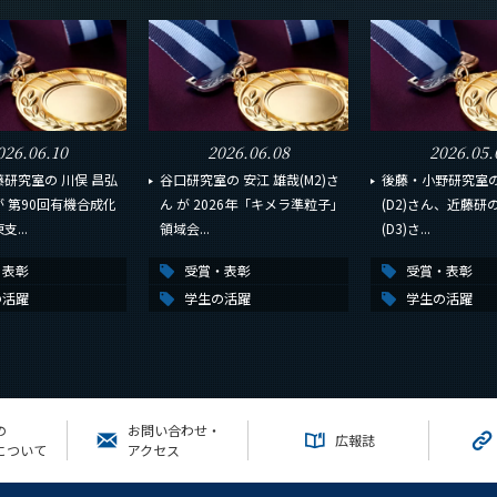
026.06.10
2026.06.08
2026.05.
研究室の 川俣 昌弘
谷口研究室の 安江 雄哉(M2)さ
後藤・小野研究室の
んが 第90回有機合成化
ん が 2026年「キメラ準粒子」
(D2)さん、近藤研
...
領域会...
(D3)さ...
・表彰
受賞・表彰
受賞・表彰
の活躍
学生の活躍
学生の活躍
の
お問い合わせ・
広報誌
について
アクセス