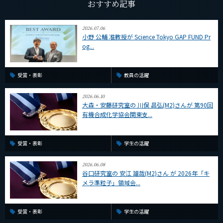
おすすめ記事
CLOSE
2026.07.06
小野 公輔 准教授が Science Tokyo GAP FUND Pr
og...
受賞・表彰
教員の活躍
2026.06.10
大森・安藤研究室の 川俣 昌弘(M2)さんが 第90回
有機合成化学協会関東支...
受賞・表彰
学生の活躍
2026.06.08
谷口研究室の 安江 雄哉(M2)さん が 2026年「キ
メラ準粒子」領域会...
受賞・表彰
学生の活躍