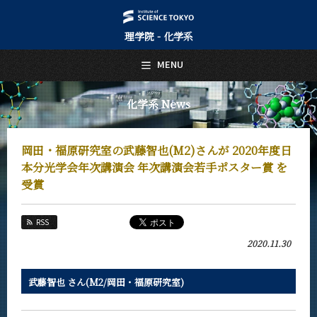
理学院 - 化学系
日本語
English
MENU
トップページ
Top Page
化学系 News
化学系について
About Us
岡田・福原研究室の武藤智也(M2)さんが 2020年度日
教育
本分光学会年次講演会 年次講演会若手ポスター賞 を
Education
受賞
教員・研究室
Faculty and Laboratories
RSS
未来
2020.11.30
Future
入学案内
武藤智也 さん(M2/岡田・福原研究室)
Admissions
化学系 News