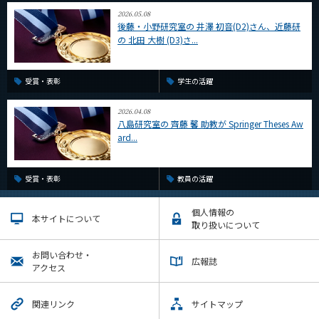
2026.05.08
後藤・小野研究室の 井澤 初音(D2)さん、近藤研
の 北田 大樹 (D3)さ...
受賞・表彰
学生の活躍
2026.04.08
八島研究室の 齊藤 馨 助教が Springer Theses Aw
ard...
受賞・表彰
教員の活躍
個人情報の
本サイトについて
取り扱いについて
お問い合わせ・
広報誌
アクセス
関連リンク
サイトマップ