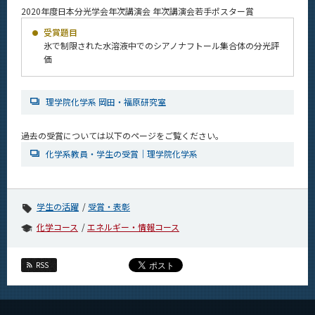
News
2020年度日本分光学会年次講演会 年次講演会若手ポスター賞
受賞題目
News 一覧
氷で制限された水溶液中でのシアノナフトール集合体の分光評
価
カテゴリ別
課程別
理学院化学系 岡田・福原研究室
月別
過去の受賞については以下のページをご覧ください。
イベントカレンダー
Event Calendar
化学系教員・学生の受賞｜理学院化学系
学生の活躍
受賞・表彰
サイト構成
化学コース
エネルギー・情報コース
学内向け情報
RSS
系詳細情報