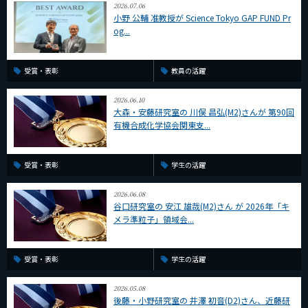
2026.07.06
CLOSE
小野 公輔 准教授が Science Tokyo GAP FUND Pr
og...
受賞・表彰
教員の活躍
2026.06.10
大森・安藤研究室の 川俣 昌弘(M2)さんが 第90回
有機合成化学協会関東支...
受賞・表彰
学生の活躍
2026.06.08
谷口研究室の 安江 雄哉(M2)さん が 2026年「キ
メラ準粒子」領域会...
受賞・表彰
学生の活躍
2026.05.08
後藤・小野研究室の 井澤 初音(D2)さん、近藤研