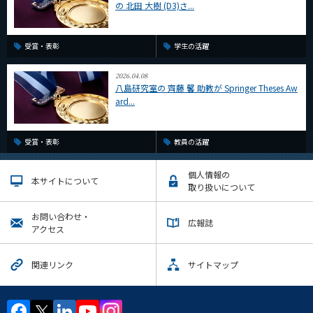
の 北田 大樹 (D3)さ...
受賞・表彰
学生の活躍
2026.04.08
八島研究室の 齊藤 馨 助教が Springer Theses Aw
ard...
受賞・表彰
教員の活躍
個人情報の
本サイトについて
取り扱いについて
お問い合わせ・
広報誌
アクセス
関連リンク
サイトマップ