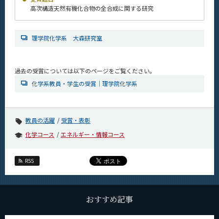
News
高次構造天然有機化合物の全合成に関する研究
News 一覧
理学院化学系 大森研究室
カテゴリ別
課程別
過去の受賞については以下のページをご覧ください。
月別
化学系教員・学生の受賞｜理学院化学系
イベントカレンダー
Event Calendar
教員の活躍
受賞・表彰
化学コース
エネルギー・情報コース
サイト構成
RSS
学内向け情報
系詳細情報
おすすめ記事