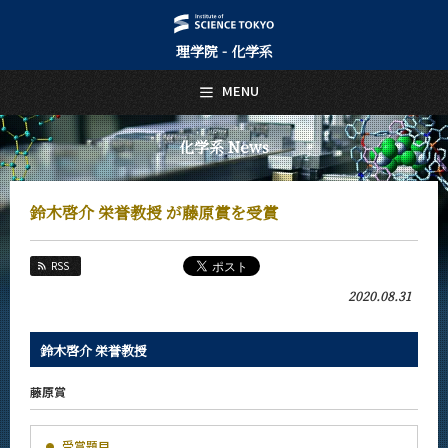
理学院 - 化学系
日本語
English
MENU
トップページ
Top Page
化学系 News
化学系について
About Us
鈴木啓介 栄誉教授 が藤原賞を受賞
教育
Education
RSS
教員・研究室
2020.08.31
Faculty and Laboratories
未来
鈴木啓介 栄誉教授
Future
藤原賞
入学案内
Admissions
受賞題目
化学系 News