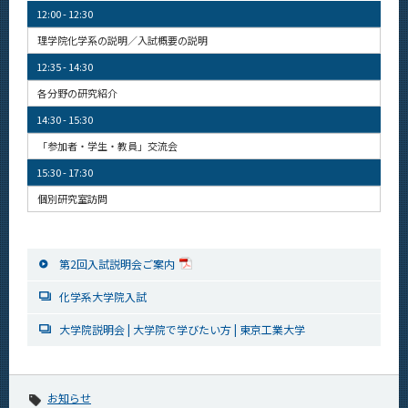
News
12:00 - 12:30
理学院化学系の説明／入試概要の説明
News 一覧
12:35 - 14:30
カテゴリ別
各分野の研究紹介
課程別
14:30 - 15:30
「参加者・学生・教員」交流会
月別
15:30 - 17:30
イベントカレンダー
Event Calendar
個別研究室訪問
第2回入試説明会ご案内
サイト構成
化学系大学院入試
学内向け情報
大学院説明会 | 大学院で学びたい方 | 東京工業大学
系詳細情報
お知らせ