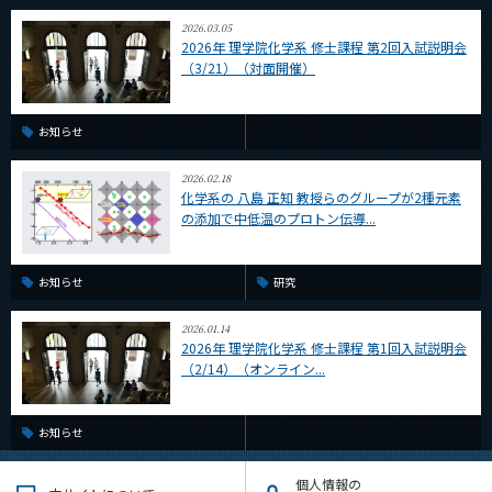
2026.03.05
2026年 理学院化学系 修士課程 第2回入試説明会
（3/21）（対面開催）
お知らせ
2026.02.18
化学系の 八島 正知 教授らのグループが2種元素
の添加で中低温のプロトン伝導...
お知らせ
研究
2026.01.14
2026年 理学院化学系 修士課程 第1回入試説明会
（2/14）（オンライン...
お知らせ
個人情報の