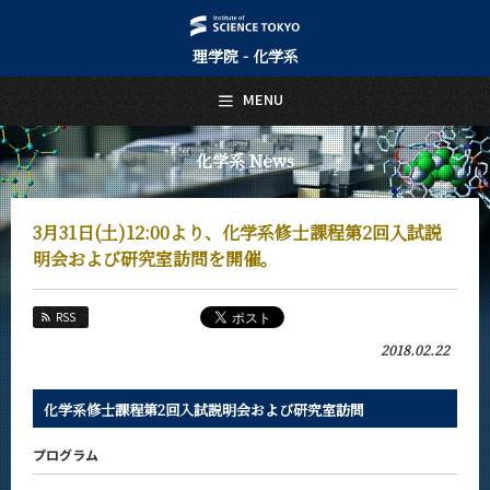
理学院 - 化学系
日本語
English
MENU
トップページ
Top Page
化学系 News
化学系について
About Us
3月31日(土)12:00より、化学系修士課程第2回入試説
教育
明会および研究室訪問を開催。
Education
教員・研究室
RSS
Faculty and Laboratories
2018.02.22
未来
Future
化学系修士課程第2回入試説明会および研究室訪問
入学案内
Admissions
プログラム
化学系 News