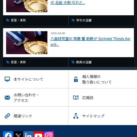
の 北田 大樹 (D3)さ...
受賞・表彰
学生の活躍
2026.04.08
八島研究室の 齊藤 馨 助教が Springer Theses Aw
ard...
受賞・表彰
教員の活躍
個人情報の
本サイトについて
取り扱いについて
お問い合わせ・
広報誌
アクセス
関連リンク
サイトマップ