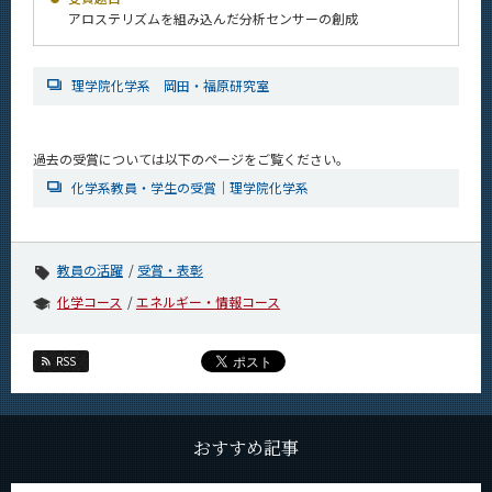
News
アロステリズムを組み込んだ分析センサーの創成
News 一覧
理学院化学系 岡田・福原研究室
カテゴリ別
課程別
過去の受賞については以下のページをご覧ください。
月別
化学系教員・学生の受賞｜理学院化学系
イベントカレンダー
Event Calendar
教員の活躍
受賞・表彰
化学コース
エネルギー・情報コース
サイト構成
RSS
学内向け情報
系詳細情報
おすすめ記事