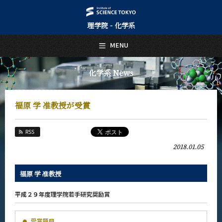
理学院 - 化学系
日本語
English
MENU
トップページ
Top Page
化学系 News
化学系について
About Us
福原 学 准教授が受賞
教育
Education
RSS
教員・研究室
2018.01.05
Faculty and Laboratories
未来
福原 学 准教授
Future
平成２９年度理学院若手研究奨励賞
入学案内
Admissions
受賞題目
化学系 News