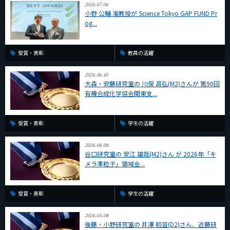
2026.07.06
CLOSE
小野 公輔 准教授が Science Tokyo GAP FUND Pr
og...
受賞・表彰
教員の活躍
2026.06.10
大森・安藤研究室の 川俣 昌弘(M2)さんが 第90回
有機合成化学協会関東支...
受賞・表彰
学生の活躍
2026.06.08
谷口研究室の 安江 雄哉(M2)さん が 2026年「キ
メラ準粒子」領域会...
受賞・表彰
学生の活躍
2026.05.08
後藤・小野研究室の 井澤 初音(D2)さん、近藤研