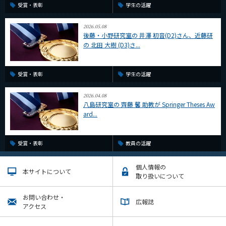
受賞・表彰
学生の活躍
2026.05.08
後藤・小野研究室の 井澤 初音(D2)さん、近藤研
の 北田 大樹 (D3)さ...
受賞・表彰
学生の活躍
2026.04.08
八島研究室の 齊藤 馨 助教が Springer Theses Aw
ard...
受賞・表彰
教員の活躍
個人情報の
本サイトについて
取り扱いについて
お問い合わせ・
広報誌
アクセス