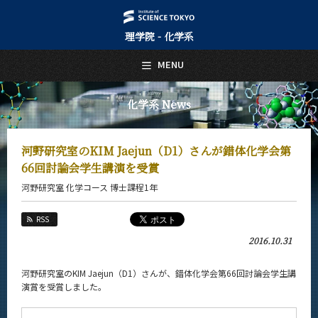
理学院 - 化学系
日本語
English
MENU
トップページ
Top Page
化学系 News
化学系について
About Us
河野研究室のKIM Jaejun（D1）さんが錯体化学会第
教育
66回討論会学生講演を受賞
Education
河野研究室 化学コース 博士課程1年
教員・研究室
Faculty and Laboratories
RSS
未来
2016.10.31
Future
河野研究室のKIM Jaejun（D1）さんが、錯体化学会第66回討論会学生講
入学案内
演賞を受賞しました。
Admissions
化学系 News