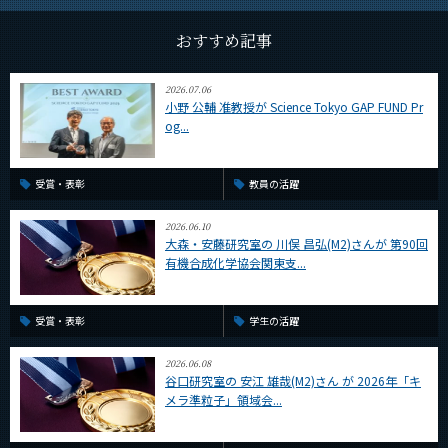
CLOSE
おすすめ記事
2026.07.06
小野 公輔 准教授が Science Tokyo GAP FUND Pr
og...
受賞・表彰
教員の活躍
2026.06.10
大森・安藤研究室の 川俣 昌弘(M2)さんが 第90回
有機合成化学協会関東支...
受賞・表彰
学生の活躍
2026.06.08
谷口研究室の 安江 雄哉(M2)さん が 2026年「キ
メラ準粒子」領域会...