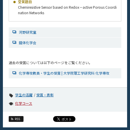
受賞題目
News
Chemiresistive Sensor based on Redox－active Porous Coordi
nation Networks
News 一覧
カテゴリ別
河野研究室
課程別
錯体化学会
月別
イベントカレンダー
過去の受賞については以下のページをご覧ください。
Event Calendar
化学専攻教員・学生の受賞 | 大学院理工学研究科 化学専攻
サイト構成
学生の活躍
受賞・表彰
化学コース
学内向け情報
系詳細情報
RSS