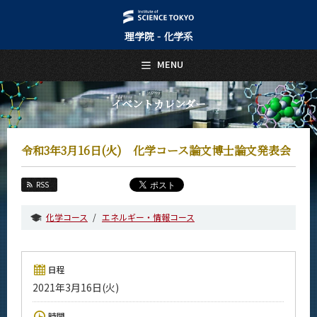
理学院 - 化学系
日本語
English
MENU
トップページ
Top Page
イベントカレンダー
化学系について
About Us
令和3年3月16日(火) 化学コース論文博士論文発表会
教育
Education
RSS
教員・研究室
Faculty and Laboratories
化学コース
エネルギー・情報コース
未来
Future
日程
入学案内
2021年3月16日(火)
Admissions
化学系 News
時間