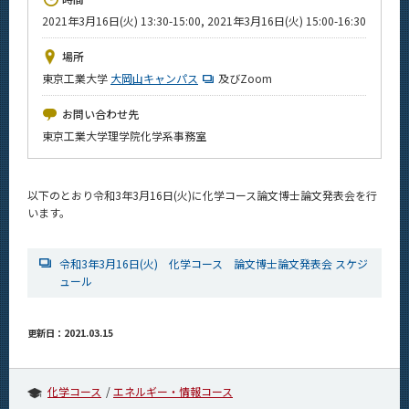
News
2021年3月16日(火) 13:30-15:00, 2021年3月16日(火) 15:00-16:30
イベントカレンダー
場所
Event Calendar
東京工業大学
大岡山キャンパス
及びZoom
今後のイベント
お問い合わせ先
今後の課程別イベント
東京工業大学理学院化学系事務室
年別アーカイブ
以下のとおり令和3年3月16日(火)に化学コース論文博士論文発表会を行
います。
サイト構成
令和3年3月16日(火) 化学コース 論文博士論文発表会 スケジ
ュール
学内向け情報
系詳細情報
更新日：2021.03.15
CLOSE
化学コース
エネルギー・情報コース