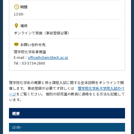
News
時間
13:00-
イベントカレンダー
Event Calendar
場所
今後のイベント
オンラインで実施（事前登録必要）
今後の課程別イベント
お問い合わせ先
理学院化学系事務室
年別アーカイブ
E-mail：
office@chem.titech.ac.jp
Tel：03-5734-2660
理学院化学系の概要と修士課程入試に関する全体説明をオンラインで開
サイト構成
催します。 事前登録が必要です詳しくは
理学院化学系大学院入試のペ
ージ
をご覧ください。 個別の研究室の教員に連絡をとる方法も記載して
学内向け情報
います。
系詳細情報
概要
CLOSE
13:00 -