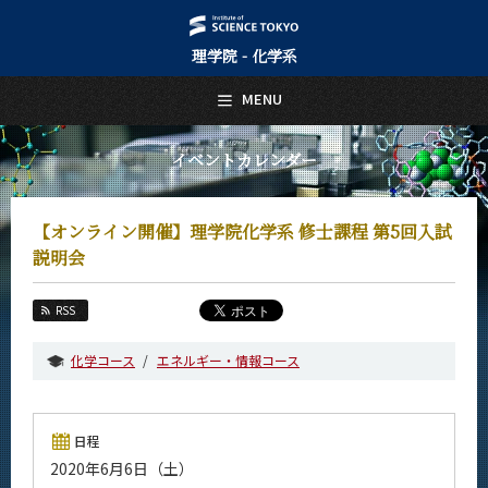
理学院 - 化学系
日本語
English
MENU
トップページ
Top Page
イベントカレンダー
化学系について
About Us
【オンライン開催】理学院化学系 修士課程 第5回入試
教育
説明会
Education
教員・研究室
RSS
Faculty and Laboratories
化学コース
エネルギー・情報コース
未来
Future
入学案内
日程
Admissions
2020年6月6日（土）
化学系 News