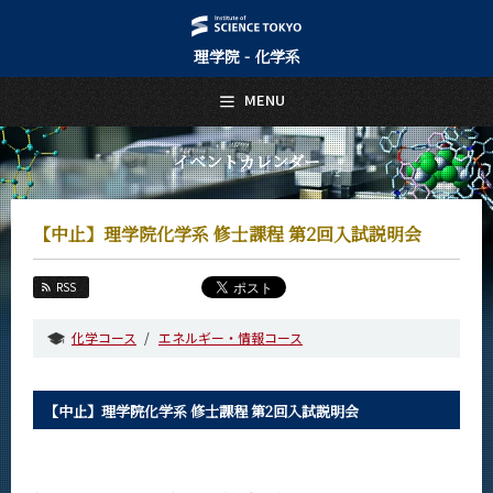
理学院 - 化学系
日本語
English
MENU
トップページ
Top Page
イベントカレンダー
化学系について
About Us
【中止】理学院化学系 修士課程 第2回入試説明会
教育
Education
RSS
教員・研究室
Faculty and Laboratories
化学コース
エネルギー・情報コース
未来
Future
【中止】理学院化学系 修士課程 第2回入試説明会
入学案内
Admissions
化学系 News