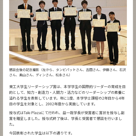
News
News 一覧
カテゴリ別
課程別
月別
イベントカレンダー
Event Calendar
懇談会後の記念撮影（左から、タンピパットさん、吉田さん、伊藤さん、石沢
さん、奥山さん、ディンさん、松永さん）
東工大学生リーダーシップ賞は、本学学生の国際的リーダーの育成を目
的として、知力・創造力・人間力・活力などのリーダーシップの素養に
サイト構成
溢れる学生を表彰しています。年に1度、本学学士課程の2年目から4年
目の学生を対象とし、2002年度から実施しています。
学内向け情報
授与式はTaki Plazaにて行われ、益一哉学長が受賞者に賞状を授与し副
賞を贈呈しました。授与式終了後は、学長と受賞者で懇談を行いまし
た。
CLOSE
今回表彰された学生は以下の通りです。