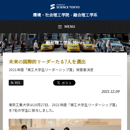
環境・社会理工学院 - 融合理工学系
日本語
English
MENU
トップページ
Top Page
融合理工学系 News
融合理工学系について
About Us
未来の国際的リーダーたる7人を選出
教育
2021年度「東工大学生リーダーシップ賞」受賞者決定
Education
教員・研究室
RSS
Faculty and Laboratories
2021.12.09
未来
Future
東京工業大学は10月27日、2021年度「東工大学生リーダーシップ賞」
を7名の学生に授与しました。
入学案内
Admissions
融合理工学系 News