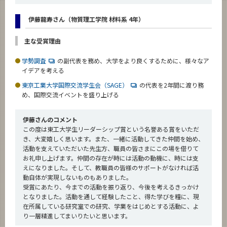
伊藤龍寿さん（物質理工学院 材料系 4年）
主な受賞理由
学勢調査
の副代表を務め、大学をより良くするために、様々なア
イデアを考える
東京工業大学国際交流学生会（SAGE）
の代表を2年間に渡り務
め、国際交流イベントを盛り上げる
伊藤さんのコメント
この度は東工大学生リーダーシップ賞という名誉ある賞をいただ
き、大変嬉しく思います。また、一緒に活動してきた仲間を始め、
活動を支えていただいた先生方、職員の皆さまにこの場を借りて
お礼申し上げます。仲間の存在が時には活動の動機に、時には支
えになりました。そして、教職員の皆様のサポートがなければ活
動自体が実現しないものもありました。
受賞にあたり、今までの活動を振り返り、今後を考えるきっかけ
となりました。活動を通して経験したこと、得た学びを糧に、現
在所属している研究室での研究、学業をはじめとする活動に、よ
り一層精進してまいりたいと思います。