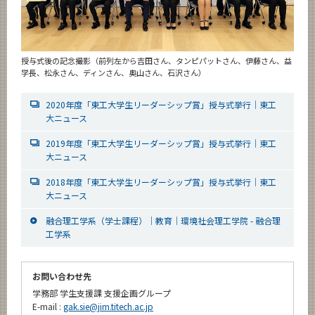
授与式後の記念撮影（前列左から吉田さん、タンピパットさん、伊藤さん、益
学長、松永さん、ディンさん、奥山さん、石沢さん）
2020年度「東工大学生リーダーシップ賞」授与式挙行｜東工
大ニュース
2019年度「東工大学生リーダーシップ賞」授与式挙行｜東工
大ニュース
2018年度「東工大学生リーダーシップ賞」授与式挙行｜東工
大ニュース
融合理工学系（学士課程）｜教育｜環境社会理工学院 - 融合理
工学系
お問い合わせ先
学務部 学生支援課 支援企画グループ
E-mail :
gak.sie@jim.titech.ac.jp