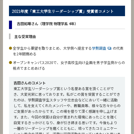
2021年度「東工大学生リーダーシップ賞」受賞者コメント
吉田拓暉さん（理学院 物理学系 4年）
主な受賞理由
全学生から要望を取りまとめ、大学側へ提言する
学勢調査
の代表
を2年間務める
オープンキャンパス2020で、女子高校生向け企画を男子学生側からの
視点でまとめあげる
吉田さんのコメント
東工大学生リーダーシップ賞という名誉ある賞を頂くことがで
き、大変光栄に思っております。私がこの賞を受賞することができ
たのは、学勢調査学生スタッフや立志会などにおいて一緒に活動
して、私を支えてくれたメンバーや、教職員等、様々な方々からの
ご支援があったからです。この場を借りて深く感謝を申し上げま
す。また、今回の受賞は自分が恵まれた環境にあったことを強く
自覚するきっかけとなり、身が引き締まる思いです。今後もより
一層のリーダーシップを磨くとともに、培ってきたコミュニケー
ション能力を活用して、活発に研究活動を行っていきたいと思いま