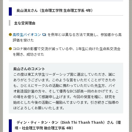
奥山滉太さん（生命理工学院 生命理工学系 4年）
主な受賞理由
高校生バイオコン
を例年とは異なる方法で実施し、参加者から高
評価を受けた
コロナ禍の影響で交流が減っている中、1年生に向けた生命系交流会
を開き、成功させた
奥山さんのコメント
この度は東工大学生リーダーシップ賞に選出していただき、誠に
ありがとうございます。このような賞をいただくことができたの
も、ひとえにサークルの活動に携わっていただいた先生方、バイ
オ創造設計室の方々、そして優秀なBCS部員一同のおかげです。こ
の場をお借りして感謝申し上げます。今回の受賞を糧に、研究を
始めとした今後の活動に一層励んでまいります。引き続きご指導の
ほどよろしくお願いいたします。
ディン・ティ・タン・タン（Dinh Thi Thanh Thanh）さん（環
境・社会理工学院 融合理工学系 4年）