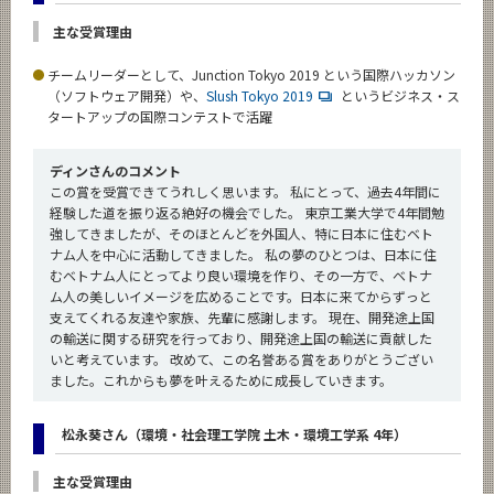
主な受賞理由
チームリーダーとして、Junction Tokyo 2019 という国際ハッカソン
（ソフトウェア開発）や、
Slush Tokyo 2019
というビジネス・ス
タートアップの国際コンテストで活躍
ディンさんのコメント
この賞を受賞できてうれしく思います。 私にとって、過去4年間に
経験した道を振り返る絶好の機会でした。 東京工業大学で4年間勉
強してきましたが、そのほとんどを外国人、特に日本に住むベト
ナム人を中心に活動してきました。 私の夢のひとつは、日本に住
むベトナム人にとってより良い環境を作り、その一方で、ベトナ
ム人の美しいイメージを広めることです。日本に来てからずっと
支えてくれる友達や家族、先輩に感謝します。 現在、開発途上国
の輸送に関する研究を行っており、開発途上国の輸送に貢献した
いと考えています。 改めて、この名誉ある賞をありがとうござい
ました。これからも夢を叶えるために成長していきます。
松永葵さん（環境・社会理工学院 土木・環境工学系 4年）
主な受賞理由