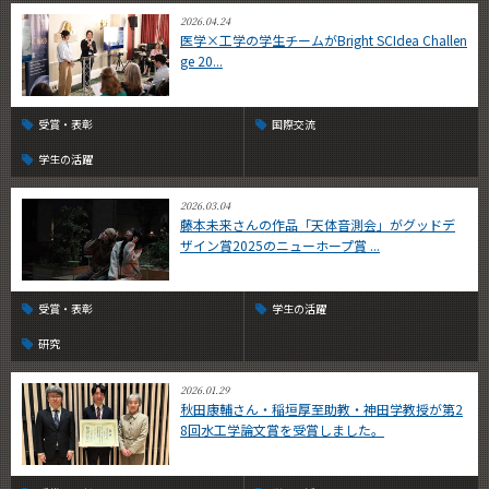
2026.04.24
医学×工学の学生チームがBright SCIdea Challen
ge 20...
受賞・表彰
国際交流
学生の活躍
2026.03.04
藤本未来さんの作品「天体音測会」がグッドデ
ザイン賞2025のニューホープ賞 ...
受賞・表彰
学生の活躍
研究
2026.01.29
秋田康輔さん・稲垣厚至助教・神田学教授が第2
8回水工学論文賞を受賞しました。