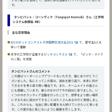
す。
タンピパット・コーンヴィク（Tanpipat Kornvik）さん（工学院
システム制御系 4年）
主な受賞理由
IDCロボットコンテスト大学国際交流大会2021
で、留学生6人を
率いて優勝
本学の工学院が主催する
ピッチコンテスト
で、「ピッチ・マイク
ロン賞」を受賞
タンピパットさんのコメント
この度はリーダーシップアワードをいただき、誠にありがとうご
ざいました。私にとってこの賞は、過去を振り返り、未来に何が
できるかを考え直す良い機会です。また、チームメイトの皆さん
にも感謝しています。彼らのおかげで今の自分に至りました。い
くつかのボランティア活動を行ったことで、世界をより良い場所
にするために自分ができることはたくさんあるのだと実感しまし
た。これからも、社会に良い影響を与え続けていきたいと思いま
す。この賞の名に恥じないように最善を尽くします。