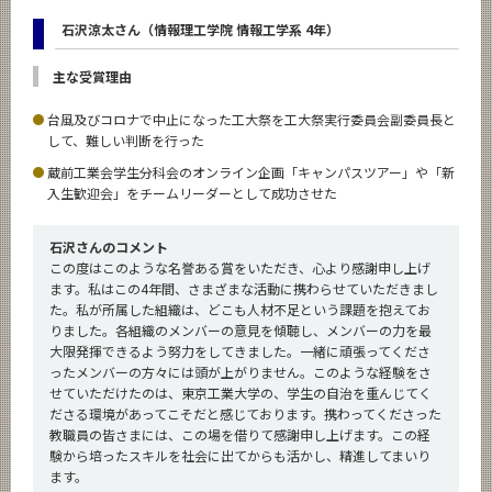
石沢涼太さん（情報理工学院 情報工学系 4年）
主な受賞理由
台風及びコロナで中止になった工大祭を工大祭実行委員会副委員長と
して、難しい判断を行った
蔵前工業会学生分科会のオンライン企画「キャンパスツアー」や「新
入生歓迎会」をチームリーダーとして成功させた
石沢さんのコメント
この度はこのような名誉ある賞をいただき、心より感謝申し上げ
ます。私はこの4年間、さまざまな活動に携わらせていただきまし
た。私が所属した組織は、どこも人材不足という課題を抱えてお
りました。各組織のメンバーの意見を傾聴し、メンバーの力を最
大限発揮できるよう努力をしてきました。一緒に頑張ってくださ
ったメンバーの方々には頭が上がりません。このような経験をさ
せていただけたのは、東京工業大学の、学生の自治を重んじてく
ださる環境があってこそだと感じております。携わってくださった
教職員の皆さまには、この場を借りて感謝申し上げます。この経
験から培ったスキルを社会に出てからも活かし、精進してまいり
ます。