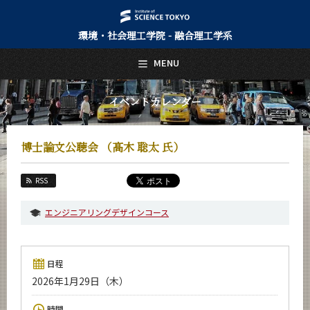
環境・社会理工学院 - 融合理工学系
日本語
English
MENU
トップページ
Top Page
イベントカレンダー
融合理工学系について
About Us
博士論文公聴会 （髙木 聡太 氏）
教育
Education
RSS
教員・研究室
Faculty and Laboratories
エンジニアリングデザインコース
未来
Future
日程
入学案内
2026年1月29日（木）
Admissions
融合理工学系 News
時間