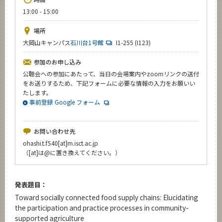
News
13:00 - 15:00
イベントカレンダー
場所
Event Calendar
大岡山キャンパス
石川台1号館
I1-255 (I123)
今後のイベント
参加のお申し込み
今後の課程別イベント
公聴会への参加にあたって、当日の会場案内やzoomリンクの送付
をお送りするため、下記フォームに必要な情報の入力をお願いい
年別アーカイブ
たします。
事前登録 Google フォーム
お問い合わせ先
サイト構成
ohashi.t.f540[at]m.isct.ac.jp
（[at]は@に置き換えてください。）
学内向け情報
発表題目：
CLOSE
Toward socially connected food supply chains: Elucidating
the participation and practice processes in community-
supported agriculture