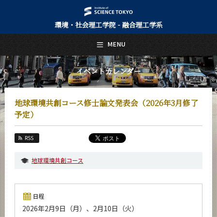
環境・社会理工学院 - 融合理工学系
日本語
English
MENU
トップページ
Top Page
イベントカレンダー
融合理工学系について
About Us
地球環境共創コース修士論文発表会（2026年3月修了
教育
予定）
Education
教員・研究室
RSS
Faculty and Laboratories
地球環境共創コース
未来
Future
入学案内
日程
Admissions
2026年2月9日（月）、2月10日（火）
融合理工学系 News