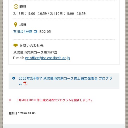
News
時間
2月9日： 9:00 - 16:59 / 2月10日： 9:00 - 16:59
イベントカレンダー
Event Calendar
場所
今後のイベント
石川台4号館
B02-05
今後の課程別イベント
お問い合わせ先
年別アーカイブ
地球環境共創コース事務担当
E-mail:
ge-office@tse.ens.titech.ac.jp
2026年3月修了 地球環境共創コース修士論文発表会 プログラ
サイト構成
ム
学内向け情報
※
1月20日 10:00 修士論文発表会プログラムを更新しました。
CLOSE
更新日：2026.01.05