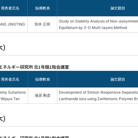
発表者氏名
指導教員
論文題目
Study on Stability Analysis of Non-axisymme
NG JINGTING
筒井 広明
Equilibrium by 3-D Multi-layers Method
木）
エネルギー研究所 北1号館1階会議室
発表者氏名
指導教員
論文題目
mmy Suhartono
Development of Stimuli-Responsive Separati
塚原 剛彦
Wijaya Tan
Lanthanide Ions using Zwitterionic Polymer B
木）