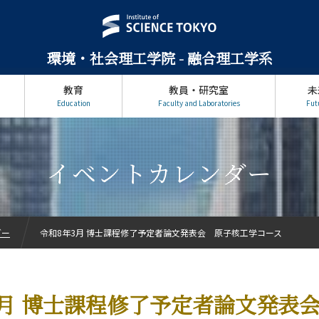
環境・社会理工学院 - 融合理工学系
教育
教員・研究室
未
Education
Faculty and Laboratories
Fut
イベントカレンダー
ダー
令和8年3月 博士課程修了予定者論文発表会 原子核工学コース
3月 博士課程修了予定者論文発表