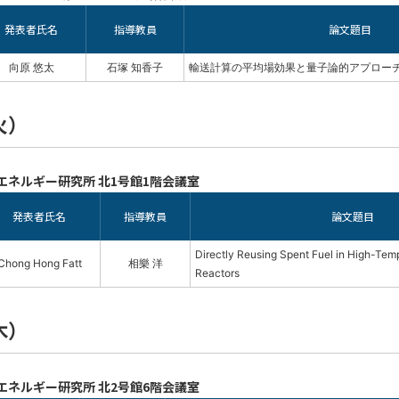
発表者氏名
指導教員
論文題目
向原 悠太
石塚 知香子
輸送計算の平均場効果と量子論的アプロー
火）
エネルギー研究所 北1号館1階会議室
発表者氏名
指導教員
論文題目
Directly Reusing Spent Fuel in High-Te
Chong Hong Fatt
相樂 洋
Reactors
木）
エネルギー研究所 北2号館6階会議室