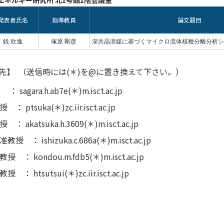
エネルギー研究所 北1号館1階会議室
発表者氏名
指導教員
論文題目
銭 欣逸
塚原 剛彦
深共晶溶媒に基づくマイクロ流体核種分離分析シ
先】
（送信時には(＊)を@に置き換えて下さい。）
agara.h.ab7e(＊)m.isct.ac.jp
ptsuka(＊)zc.iir.isct.ac.jp
 akatsuka.h.3609(＊)m.isct.ac.jp
 ： ishizuka.c.686a(＊)m.isct.ac.jp
： kondou.m.fdb5(＊)m.isct.ac.jp
： htsutsui(＊)zc.iir.isct.ac.jp