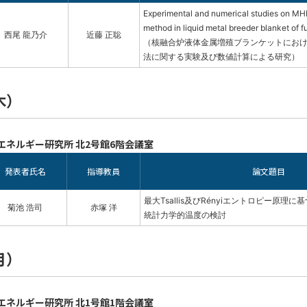
Experimental and numerical studies on MH
method in liquid metal breeder blanket of f
西尾 龍乃介
近藤 正聡
（核融合炉液体金属増殖ブランケットにおけ
法に関する実験及び数値計算による研究）
木）
エネルギー研究所 北2号館6階会議室
発表者氏名
指導教員
論文題目
最大Tsallis及びRényiエントロピー原理
菊池 浩司
赤塚 洋
統計力学的温度の検討
月）
エネルギー研究所 北1号館1階会議室