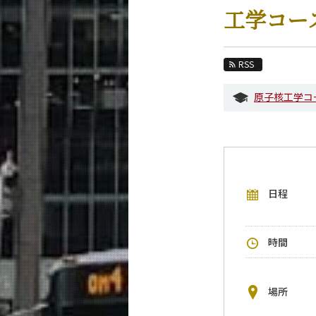
教育
工学コー
教員・研究室
未来
RSS
入学案内
原子核工学コ
融合理工学系 News
イベントカレンダー
今後のイベント
日程
今後の課程別イベント
年別アーカイブ
時間
場所