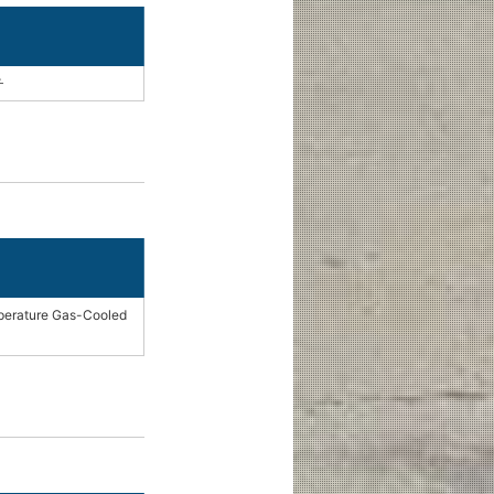
チ
mperature Gas-Cooled