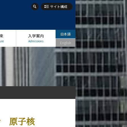
サイト構成
日本語
来
入学案内
ure
Admissions
English
会 原子核