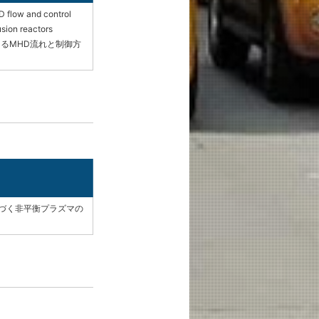
D flow and control
usion reactors
るMHD流れと制御方
に基づく非平衡プラズマの