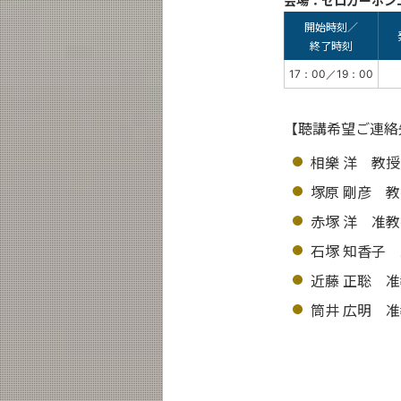
会場：ゼロカーボン
開始時刻／
終了時刻
17：00／19：00
【聴講希望ご連絡
相樂 洋 教授 ： s
塚原 剛彦 教授 ： 
赤塚 洋 准教授 ：
石塚 知香子 准教授
近藤 正聡 准教授 
筒井 広明 准教授 