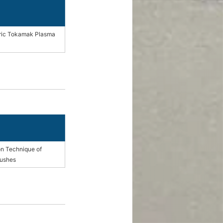
tric Tokamak Plasma
on Technique of
rushes