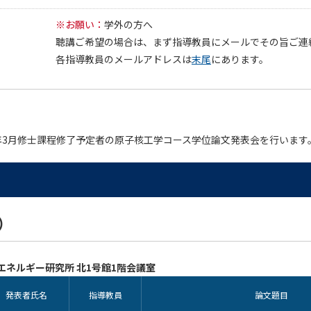
※お願い：
学外の方へ
聴講ご希望の場合は、まず指導教員にメールでその旨ご連
各指導教員のメールアドレスは
末尾
にあります。
年3月修士課程修了予定者の原子核工学コース学位論文発表会を行います
）
エネルギー研究所 北1号館1階会議室
発表者氏名
指導教員
論文題目