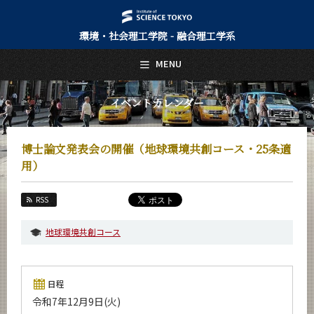
環境・社会理工学院 - 融合理工学系
日本語
English
MENU
トップページ
Top Page
イベントカレンダー
融合理工学系について
About Us
博士論文発表会の開催（地球環境共創コース・25条適
教育
用）
Education
教員・研究室
RSS
Faculty and Laboratories
地球環境共創コース
未来
Future
入学案内
日程
Admissions
令和7年12月9日(火)
融合理工学系 News