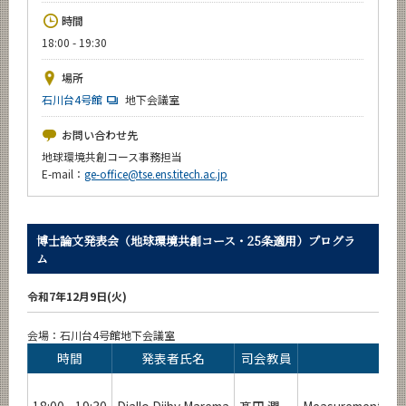
News
時間
18:00 - 19:30
イベントカレンダー
Event Calendar
場所
今後のイベント
石川台4号館
地下会議室
今後の課程別イベント
お問い合わせ先
地球環境共創コース事務担当
年別アーカイブ
E-mail：
ge-office@tse.ens.titech.ac.jp
博士論文発表会（地球環境共創コース・25条適用）プログラ
サイト構成
ム
学内向け情報
令和7年12月9日(火)
会場：石川台4号館地下会議室
CLOSE
時間
発表者氏名
司会教員