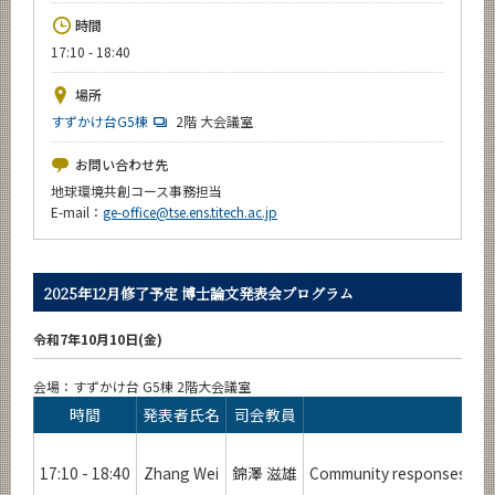
News
時間
17:10 - 18:40
イベントカレンダー
Event Calendar
場所
今後のイベント
すずかけ台G5棟
2階 大会議室
今後の課程別イベント
お問い合わせ先
地球環境共創コース事務担当
年別アーカイブ
E-mail：
ge-office@tse.ens.titech.ac.jp
2025年12月修了予定 博士論文発表会プログラム
サイト構成
令和7年10月10日(金)
学内向け情報
会場：すずかけ台 G5棟 2階大会議室
時間
発表者氏名
司会教員
CLOSE
17:10 - 18:40
Zhang Wei
錦澤 滋雄
Community responses to w