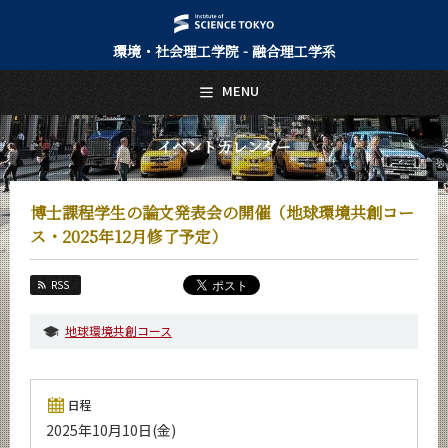
環境・社会理工学院 - 融合理工学系
日本語
English
MENU
トップページ
Top Page
イベントカレンダー
融合理工学系について
About Us
博士課程学生の論文発表会の開催（地球環境共創コー
教育
ス・2025年12月修了予定）
Education
教員・研究室
RSS
Faculty and Laboratories
地球環境共創コース
未来
Future
入学案内
日程
Admissions
2025年10月10日(金)
融合理工学系 News