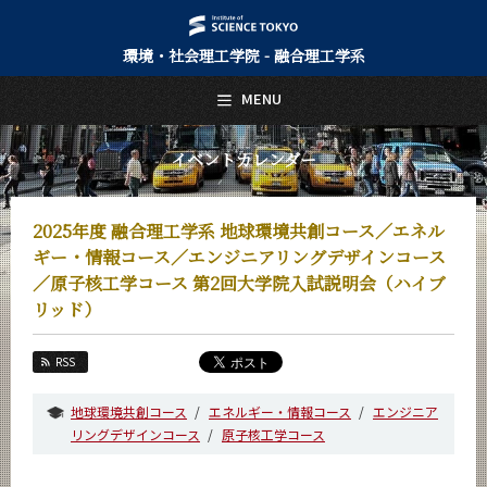
環境・社会理工学院 - 融合理工学系
日本語
English
MENU
トップページ
Top Page
イベントカレンダー
融合理工学系について
About Us
2025年度 融合理⼯学系 地球環境共創コース／エネル
教育
ギー・情報コース／エンジニアリングデザインコース
Education
／原⼦核⼯学コース 第2回⼤学院入試説明会（ハイブ
リッド）
教員・研究室
Faculty and Laboratories
RSS
未来
Future
地球環境共創コース
エネルギー・情報コース
エンジニア
入学案内
リングデザインコース
原子核工学コース
Admissions
融合理工学系 News