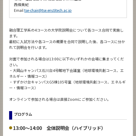
西條美紀
Email
tse-chair@tse.ens.titech.ac.jp
融合理⼯学系の4コースの⼤学院説明会について各コース合同で実施し
ます。
最初に⼊試⽅法や各コースの概要を合同で説明した後、各コースに分か
れて説明会を⾏います。
対面で参加される場合は13:00に以下のいずれかの会場に集まってくだ
さい。
・大岡山キャンパス石川台4号館地下会議室（地球環境共創コース、エ
ネルギー・情報コース）
・すずかけ台キャンパスG5棟105号室（地球環境共創コース、エネルギ
ー・情報コース）
オンラインで参加される場合は直接Zoomにご参加ください。
プログラム
13:00〜14:00 全体説明会（ハイブリッド）