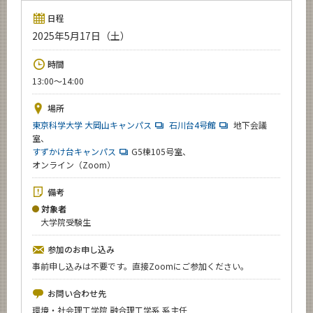
News
日程
2025年5月17日（土）
イベントカレンダー
Event Calendar
時間
今後のイベント
13:00〜14:00
今後の課程別イベント
場所
東京科学大学 ⼤岡⼭キャンパス
⽯川台4号館
地下会議
年別アーカイブ
室、
すずかけ台キャンパス
G5棟105号室、
オンライン（Zoom）
備考
サイト構成
対象者
大学院受験生
学内向け情報
参加のお申し込み
事前申し込みは不要です。直接Zoomにご参加ください。
CLOSE
お問い合わせ先
環境・社会理⼯学院 融合理⼯学系 系主任